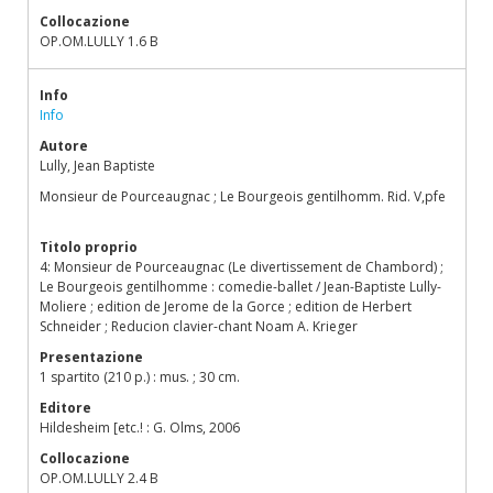
Collocazione
OP.OM.LULLY 1.6 B
Info
Info
Autore
Lully, Jean Baptiste
Monsieur de Pourceaugnac ; Le Bourgeois gentilhomm. Rid. V,pfe
Titolo proprio
4: Monsieur de Pourceaugnac (Le divertissement de Chambord) ;
Le Bourgeois gentilhomme : comedie-ballet / Jean-Baptiste Lully-
Moliere ; edition de Jerome de la Gorce ; edition de Herbert
Schneider ; Reducion clavier-chant Noam A. Krieger
Presentazione
1 spartito (210 p.) : mus. ; 30 cm.
Editore
Hildesheim [etc.! : G. Olms, 2006
Collocazione
OP.OM.LULLY 2.4 B