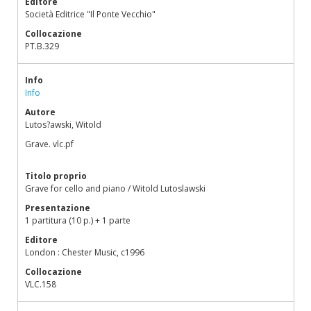
Editore
Società Editrice "Il Ponte Vecchio"
Collocazione
PT.B.329
Info
Info
Autore
Lutos?awski, Witold
Grave. vlc.pf
Titolo proprio
Grave for cello and piano / Witold Lutoslawski
Presentazione
1 partitura (10 p.) + 1 parte
Editore
London : Chester Music, c1996
Collocazione
VLC.158