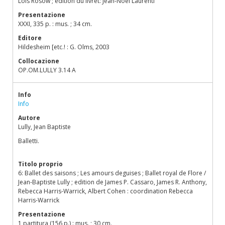
Lois Rosow ; edition du livret: Jean-Noel Laurenti
Presentazione
XXXI, 335 p. : mus. ; 34 cm.
Editore
Hildesheim [etc.! : G. Olms, 2003
Collocazione
OP.OM.LULLY 3.14 A
Info
Info
Autore
Lully, Jean Baptiste
Balletti.
Titolo proprio
6: Ballet des saisons ; Les amours deguises ; Ballet royal de Flore /
Jean-Baptiste Lully ; edition de James P. Cassaro, James R. Anthony,
Rebecca Harris-Warrick, Albert Cohen : coordination Rebecca
Harris-Warrick
Presentazione
1 partitura (156 p.) : mus. ; 30 cm.