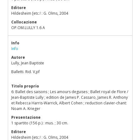
Editore
Hildesheim [etc.! : G. Olms, 2004
Collocazione
OP.OM.LULLY 1.6 A
Info
Info
Autore
Lully, Jean Baptiste
Balletti. Rid. V,pf
Titolo proprio
6: Ballet des saisons ; Les amours deguises ; Ballet royal de Flore /
Jean-Baptiste Lully ; edition de James P. Cassaro, James R. Anthony
et Rebecca Harris-Warrick, Albert Cohen ; reduction clavier-chant:
Noam A. Krieger
Presentazione
1 spartito (156 p.) : mus. ; 30 cm.
Editore
Hildesheim [etc.! : G. Olms, 2004