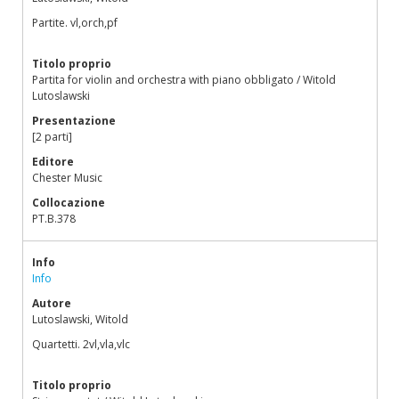
Partite. vl,orch,pf
Titolo proprio
Partita for violin and orchestra with piano obbligato / Witold
Lutoslawski
Presentazione
[2 parti]
Editore
Chester Music
Collocazione
PT.B.378
Info
Info
Autore
Lutoslawski, Witold
Quartetti. 2vl,vla,vlc
Titolo proprio