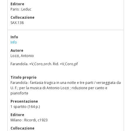
Editore
Paris : Leduc
Collocazione
SAX.138
Info
Info
Autore
Lozzi, Antonio
Farandola. +V,Coro,orch. Rid. +V,Coro,pf
Titolo proprio
Farandola : fantasia tragica in una notte e tre parti / verseggiata da
U. F.; per la musica di Antonio Lozzi ; riduzione per canto e
pianoforte
Presentazione
1 spartito (164 p.)
Editore
Milano : Ricordi, c1923
Collocazione