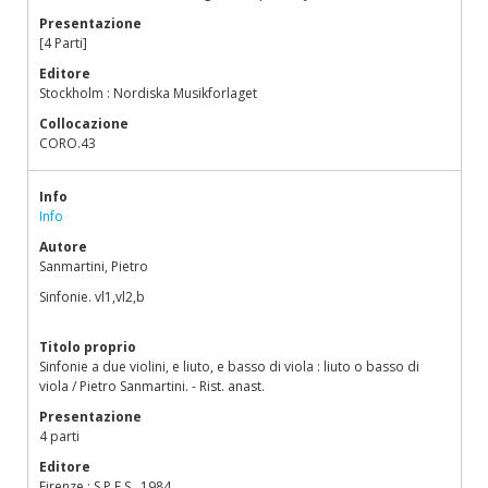
Presentazione
[4 Parti]
Editore
Stockholm : Nordiska Musikforlaget
Collocazione
CORO.43
Info
Info
Autore
Sanmartini, Pietro
Sinfonie. vl1,vl2,b
Titolo proprio
Sinfonie a due violini, e liuto, e basso di viola : liuto o basso di
viola / Pietro Sanmartini. - Rist. anast.
Presentazione
4 parti
Editore
Firenze : S.P.E.S., 1984