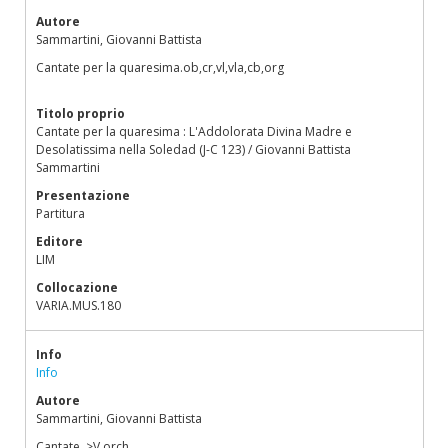
Autore
Sammartini, Giovanni Battista
Cantate per la quaresima.ob,cr,vl,vla,cb,org
Titolo proprio
Cantate per la quaresima : L'Addolorata Divina Madre e
Desolatissima nella Soledad (J-C 123) / Giovanni Battista
Sammartini
Presentazione
Partitura
Editore
LIM
Collocazione
VARIA.MUS.180
Info
Info
Autore
Sammartini, Giovanni Battista
Cantate. >V.orch