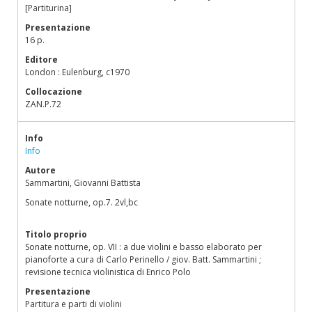
[Partiturina]
Presentazione
16 p.
Editore
London : Eulenburg, c1970
Collocazione
ZAN.P.72
Info
Info
Autore
Sammartini, Giovanni Battista
Sonate notturne, op.7. 2vl,bc
Titolo proprio
Sonate notturne, op. VII : a due violini e basso elaborato per
pianoforte a cura di Carlo Perinello / giov. Batt. Sammartini ;
revisione tecnica violinistica di Enrico Polo
Presentazione
Partitura e parti di violini