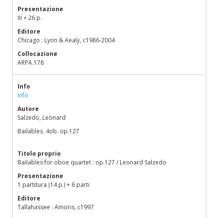
Presentazione
III + 26 p.
Editore
Chicago : Lyon & Aealy, c1986-2004
Collocazione
ARPA.178
Info
Info
Autore
Salzedo, Leonard
Bailables. 4ob. op.127
Titolo proprio
Bailables for oboe quartet : op.127 / Leonard Salzedo
Presentazione
1 partitura (14 p.) + 6 parti
Editore
Tallahassee : Amoris, c1997