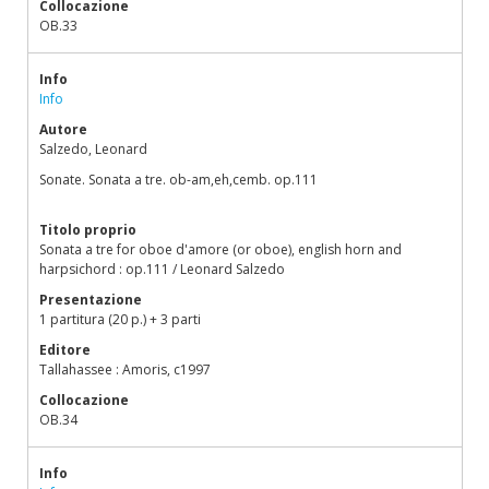
Collocazione
OB.33
Info
Info
Autore
Salzedo, Leonard
Sonate. Sonata a tre. ob-am,eh,cemb. op.111
Titolo proprio
Sonata a tre for oboe d'amore (or oboe), english horn and
harpsichord : op.111 / Leonard Salzedo
Presentazione
1 partitura (20 p.) + 3 parti
Editore
Tallahassee : Amoris, c1997
Collocazione
OB.34
Info