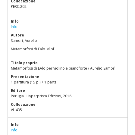
Collocazione
PERC.202
Info
Info
Autore
Samorì, Aurelio
Metamorfosi di Ealo. vl,pf
Titolo proprio
Metamorfosi di EAlo per violino e pianoforte / Aurelio Samorì
Presentazione
1 partitura (15 p.) + 1 parte
Editore
Perugia : Hyperprism Edizioni, 2016
Collocazione
VL.435
Info
Info