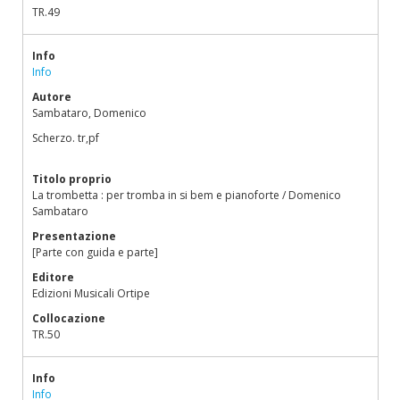
TR.49
Info
Info
Autore
Sambataro, Domenico
Scherzo. tr,pf
Titolo proprio
La trombetta : per tromba in si bem e pianoforte / Domenico
Sambataro
Presentazione
[Parte con guida e parte]
Editore
Edizioni Musicali Ortipe
Collocazione
TR.50
Info
Info