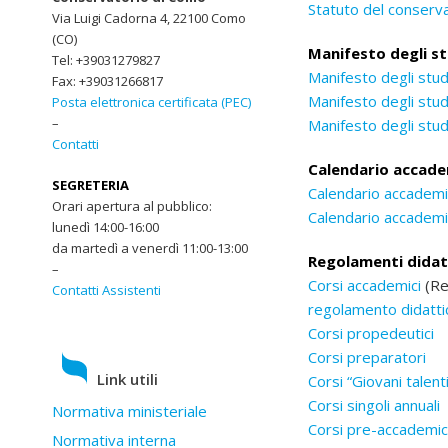
Statuto del conserv
Via Luigi Cadorna 4, 22100 Como
(CO)
Manifesto degli st
Tel: +39031279827
Manifesto degli stu
Fax: +39031266817
Manifesto degli stu
Posta elettronica certificata (PEC)
–
Manifesto degli stu
Contatti
Calendario accad
SEGRETERIA
Calendario accadem
Orari apertura al pubblico:
Calendario accadem
lunedì 14:00-16:00
da martedì a venerdì 11:00-13:00
Regolamenti didat
–
Corsi accademici
(Re
Contatti Assistenti
regolamento didatti
Corsi propedeutici
Corsi preparatori
Link utili
Corsi “Giovani talenti
Corsi singoli annuali
Normativa ministeriale
Corsi pre-accademic
Normativa interna