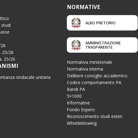
NORMATIVE
ttico
ALBO PRETORIO
 studi
Tasse
AMMINISTRAZIONE
/26
TRASPARENTE
a. 25/26
.a. 25/26
Normativa ministeriale
ANISMI
Normativa interna
Delibere consiglio accademico
ntanza sindacale unitaria
Codice comportamento PA
Bandi PA
5×1000
Informative
Fondo Espero
Riconoscimento studi esteri
Whistleblowing