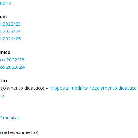
atorio
udi
di 2022/23
di 2023/24
di 2024/25
emico
ico 2022/23
ico 2023/24
tici
golamento didattico) –
Proposta modifica regolamento didattico
co
” musicali
i
(ad esaurimento)