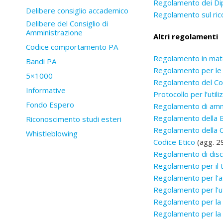
Regolamento dei Di
Delibere consiglio accademico
Regolamento sul ric
Delibere del Consiglio di
Amministrazione
Altri regolamenti
Codice comportamento PA
Regolamento in mater
Bandi PA
Regolamento per le e
5×1000
Regolamento del Co
Informative
Protocollo per l’utili
Fondo Espero
Regolamento di ammin
Regolamento della B
Riconoscimento studi esteri
Regolamento della C
Whistleblowing
Codice Etico
(agg. 2
Regolamento di disci
Regolamento per il tr
Regolamento per l’as
Regolamento per l’uti
Regolamento per la g
Regolamento per la g