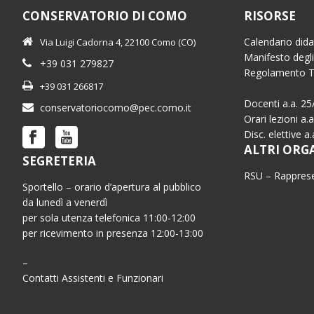
CONSERVATORIO DI COMO
RISORSE
Calendario dida
Via Luigi Cadorna 4, 22100 Como (CO)
Manifesto degli
+39 031 279827
Regolamento 
+39 031 266817
Docenti a.a. 25
conservatoriocomo@pec.como.it
Orari lezioni a.
Disc. elettive a
ALTRI ORG
SEGRETERIA
RSU – Rapprese
Sportello – orario d’apertura al pubblico
da lunedì a venerdì
per sola utenza telefonica 11:00-12:00
per ricevimento in presenza 12:00-13:00
–
Contatti Assistenti e Funzionari