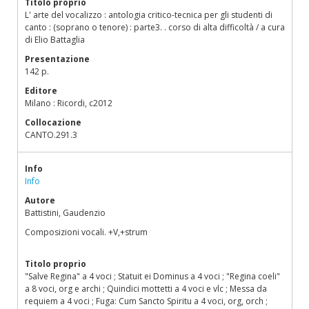
Titolo proprio
L' arte del vocalizzo : antologia critico-tecnica per gli studenti di
canto : (soprano o tenore) : parte3. . corso di alta difficoltà / a cura
di Elio Battaglia
Presentazione
142 p.
Editore
Milano : Ricordi, c2012
Collocazione
CANTO.291.3
Info
Info
Autore
Battistini, Gaudenzio
Composizioni vocali. +V,+strum
Titolo proprio
"Salve Regina" a 4 voci ; Statuit ei Dominus a 4 voci ; "Regina coeli"
a 8 voci, org e archi ; Quindici mottetti a 4 voci e vlc ; Messa da
requiem a 4 voci ; Fuga: Cum Sancto Spiritu a 4 voci, org, orch ;