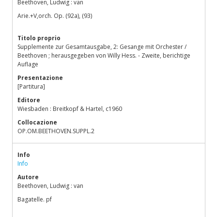
Beethoven, Ludwig : van
Arie.+V,orch. Op. (92a), (93)
Titolo proprio
Supplemente zur Gesamtausgabe, 2: Gesange mit Orchester /
Beethoven ; herausgegeben von Willy Hess. - Zweite, berichtige
Auflage
Presentazione
[Partitura]
Editore
Wiesbaden : Breitkopf & Hartel, c1960
Collocazione
OP.OM.BEETHOVEN.SUPPL.2
Info
Info
Autore
Beethoven, Ludwig : van
Bagatelle. pf