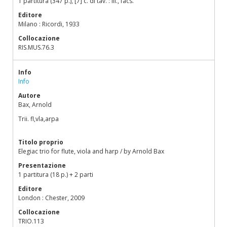
1 partitura (347 p.), [7] c. di tav. : ill., facs.
Editore
Milano : Ricordi, 1933
Collocazione
RIS.MUS.76.3
Info
Info
Autore
Bax, Arnold
Trii. fl,vla,arpa
Titolo proprio
Elegiac trio for flute, viola and harp / by Arnold Bax
Presentazione
1 partitura (18 p.) + 2 parti
Editore
London : Chester, 2009
Collocazione
TRIO.113