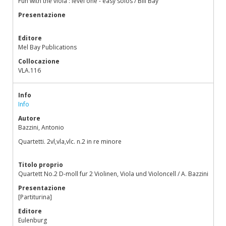
Fun with the viola : level one - easy solos / Bill Bay
Presentazione
Editore
Mel Bay Publications
Collocazione
VLA.116
Info
Info
Autore
Bazzini, Antonio
Quartetti. 2vl,vla,vlc. n.2 in re minore
Titolo proprio
Quartett No.2 D-moll fur 2 Violinen, Viola und Violoncell / A. Bazzini
Presentazione
[Partiturina]
Editore
Eulenburg