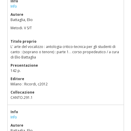
Info
Info
Autore
Battaglia, Elio
Metodi. V S/T
Titolo proprio
L' arte del vocalizzo : antologia critico-tecnica per gli studenti di
canto : (soprano o tenore) : parte 1. . corso propedeutico / a cura
di Elio Battaglia
Presentazione
142 p.
Editore
Milano : Ricordi, c2012
Collocazione
CANTO.291.1
Info
Info
Autore
Battaglia, Elio