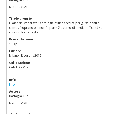
Metodi. V S/T
Titolo proprio
L' arte del vocalizzo : antologia critico-tecnica per gli studenti di
canto : (soprano o tenore) : parte 2. . corso di media difficoltà / a
cura di Elio Battaglia
Presentazione
130 p.
Editore
Milano : Ricordi, c2012
Collocazione
CANTO.291.2
Info
Info
Autore
Battaglia, Elio
Metodi. V S/T