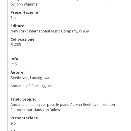
by John Wummer
Presentazione
7 p.
Editore
New York : International Music Company, c1959
Collocazione
FL.285
Info
Info
Autore
Beethoven, Ludwig : van
Andante. pf. Fa maggiore
Titolo proprio
Andante en fa majeur pour le piano / L. van Beethoven ; édition
élaborée par Hans von Bulow
Presentazione
9 p.