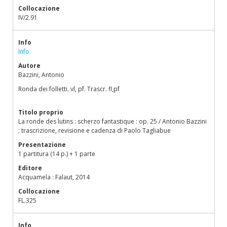
Collocazione
IV/2.91
Info
Info
Autore
Bazzini, Antonio
Ronda dei folletti. vl, pf. Trascr. fl,pf
Titolo proprio
La ronde des lutins : scherzo fantastique : op. 25 / Antonio Bazzini
; trascrizione, revisione e cadenza di Paolo Tagliabue
Presentazione
1 partitura (14 p.) + 1 parte
Editore
Acquamela : Falaut, 2014
Collocazione
FL.325
Info