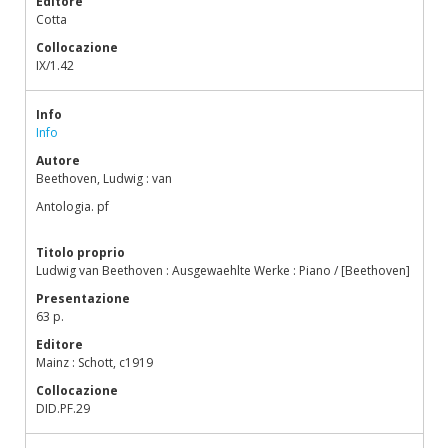
Editore
Cotta
Collocazione
IX/1.42
Info
Info
Autore
Beethoven, Ludwig : van
Antologia. pf
Titolo proprio
Ludwig van Beethoven : Ausgewaehlte Werke : Piano / [Beethoven]
Presentazione
63 p.
Editore
Mainz : Schott, c1919
Collocazione
DID.PF.29