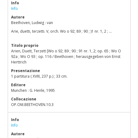
Info
Info
Autore
Beethoven, Ludwig : van
Arie, duetti, terzetti. V, orch. Wo o 92; 89 ; 90 ; )1 nr. 1, 2 ; ...
Titolo proprio
Arien, Duett, Terzett [Wo o 92; 89 ; 90 ; 91 nr. 1, 2; op. 65 ; Wo O
92a ; Wo O 93 ; op. 116 / Beethoven ; herausgegeben von Ernst
Herttrich
Presentazione
1 partitura ( XVIII, 237 p.) ; 33 cm.
Editore
Munchen : G. Henle, 1995
Collocazione
OP.OM.BEETHOVEN.10.3
Info
Info
Autore