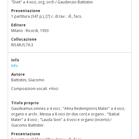
"Dixit" a 4 voci, org, orch / Gaudenzio Battistini
Presentazione
1 partitura (347 p.), [7] c. di tav. : ill., facs.
Editore
Milano : Ricordi, 1933
Collocazione
RIS.MUS.76.3
Info
Info
Autore
Battistini, Giacomo
Composizioni vocali. +Voci
Titolo proprio
Gaudeamus omnes a 4 voci ; "Alma Redemptoris Mater" a 4 voci,
organo e archi ; Messa a 8 voci (in due cori) e organo ; "Stabat
Mater" a 4 voci ; "Lauda Sion" a 4 voci e organo (incerto) /
Giacomo Battistini
Presentazione