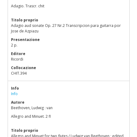
Adagio. Trascr. chit
Titolo proprio
Adagio aud sonate Op. 27 Nr.2 Transcripcion para guitarra por
Jose de Azpiazu
Presentazione
2 p.
Editore
Ricordi
Collocazione
CHIT.394
Info
Info
Autore
Beethoven, Ludwig : van
Allegro and Minuet. 2 fl
Titolo proprio
Allegro and Minuet for two flutes / Ludwig van Beethoven ; edited