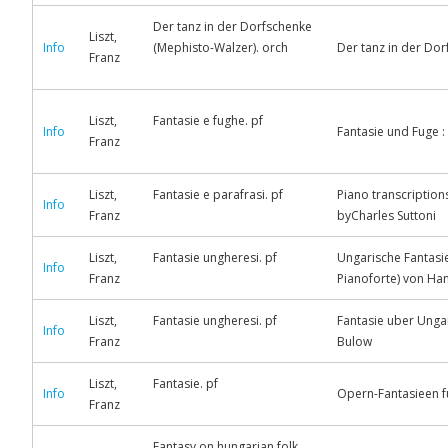
Der tanz in der Dorfschenke
Liszt,
Info
(Mephisto-Walzer). orch
Der tanz in der Dor
Franz
Liszt,
Fantasie e fughe. pf
Info
Fantasie und Fuge 
Franz
Liszt,
Fantasie e parafrasi. pf
Piano transcriptions
Info
Franz
byCharles Suttoni
Liszt,
Fantasie ungheresi. pf
Ungarische Fantasie
Info
Franz
Pianoforte) von Ha
Liszt,
Fantasie ungheresi. pf
Fantasie uber Ungar
Info
Franz
Bulow
Liszt,
Fantasie. pf
Info
Opern-Fantasieen fu
Franz
Fantasy on hungarian folk