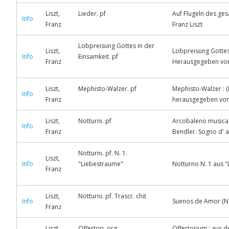
Liszt,
Lieder. pf
Auf Flugeln des ges
Info
Franz
Franz Liszt
Lobpreisung Gottes in der
Liszt,
Lobpreisung Gottes i
Info
Einsamkeit. pf
Franz
Herausgegeben von
Liszt,
Mephisto-Walzer. pf
Mephisto-Walzer : (
Info
Franz
herausgegeben von 
Liszt,
Notturni. pf
Arcobaleno musicale 
Info
Franz
Bendler. Sogno d' a
Notturni. pf. N. 1.
Liszt,
Info
"Liebestraume"
Notturno N. 1 aus "
Franz
Liszt,
Notturni. pf. Trascr. chit
Info
Suenos de Amor (N
Franz
Liszt,
Offertori. org
Offertorium : aus 