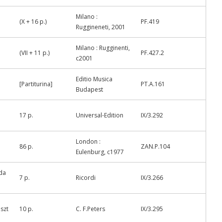
Milano :
(X + 16 p.)
PF.419
Ruggineneti, 2001
Milano : Rugginenti,
(VII + 11 p.)
PF.427.2
c2001
Editio Musica
[Partiturina]
PT.A.161
Budapest
17 p.
Universal-Edition
IX/3.292
London :
86 p.
ZAN.P.104
Eulenburg, c1977
 da
7 p.
Ricordi
IX/3.266
iszt
10 p.
C. F.Peters
IX/3.295