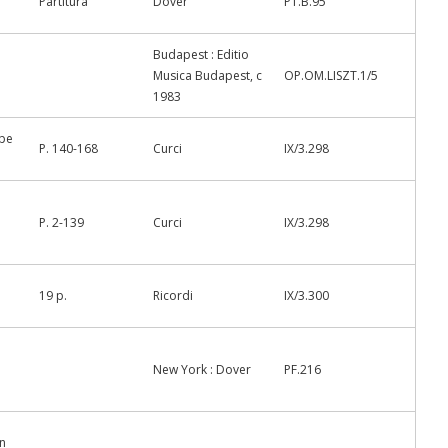
Partitura
Dover
PT.B.95
Budapest : Editio
Musica Budapest, c
OP.OM.LISZT.1/5
1983
ppe
P. 140-168
Curci
IX/3.298
P. 2-139
Curci
IX/3.298
19 p.
Ricordi
IX/3.300
New York : Dover
PF.216
en