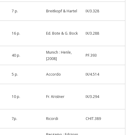
7 p.
Breitkopf & Hartel
IX/3.328
16 p.
Ed. Bote & G. Bock
IX/3.288
Munich : Henle,
40 p.
PF.393
[2008]
5 p.
Accordo
IX/4.514
10 p.
Fr. Kristner
IX/3.294
7p.
Ricordi
CHIT.389
Bergamo : Edizioni