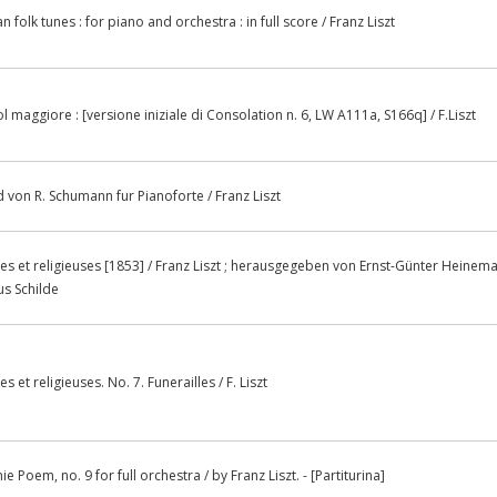
 folk tunes : for piano and orchestra : in full score / Franz Liszt
l maggiore : [versione iniziale di Consolation n. 6, LW A111a, S166q] / F.Liszt
d von R. Schumann fur Pianoforte / Franz Liszt
s et religieuses [1853] / Franz Liszt ; herausgegeben von Ernst-Günter Heinem
us Schilde
et religieuses. No. 7. Funerailles / F. Liszt
 Poem, no. 9 for full orchestra / by Franz Liszt. - [Partiturina]