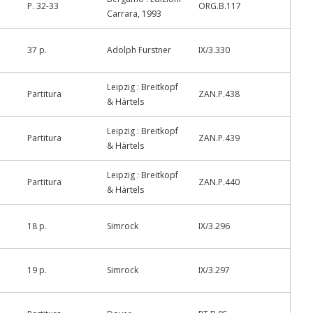
P. 32-33
ORG.B.117
Carrara, 1993
37 p.
Adolph Furstner
IX/3.330
Leipzig : Breitkopf
Partitura
ZAN.P.438
& Härtels
Leipzig : Breitkopf
Partitura
ZAN.P.439
& Härtels
Leipzig : Breitkopf
Partitura
ZAN.P.440
& Härtels
18 p.
Simrock
IX/3.296
19 p.
Simrock
IX/3.297