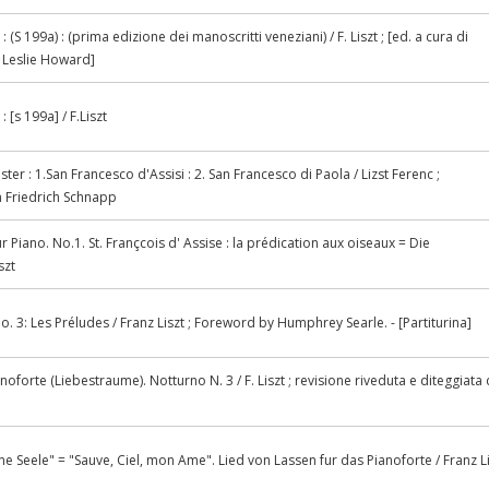
 (S 199a) : (prima edizione dei manoscritti veneziani) / F. Liszt ; [ed. a cura di
 Leslie Howard]
 [s 199a] / F.Liszt
er : 1.San Francesco d'Assisi : 2. San Francesco di Paola / Lizst Ferenc ;
 Friedrich Schnapp
Piano. No.1. St. Françcois d' Assise : la prédication aux oiseaux = Die
szt
 3: Les Préludes / Franz Liszt ; Foreword by Humphrey Searle. - [Partiturina]
noforte (Liebestraume). Notturno N. 3 / F. Liszt ; revisione riveduta e diteggiata
e Seele" = "Sauve, Ciel, mon Ame". Lied von Lassen fur das Pianoforte / Franz L