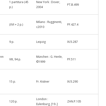
1 partitura (45
New York : Dover,
PT.B.499
p.)
2004
Milano : Rugginenti,
(XVI + 2 p.)
PF.427.4
c2010
9 p.
Leipzig
IX/3.287
ann
München : G. Henle,
VIII, 94 p.
PF.511
©1999
15 p.
Fr. Kistner
IX/3.290
London :
120 p.
ZAN.P.105
Eulenburg, [19..]