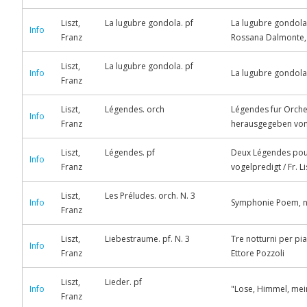
Liszt,
La lugubre gondola. pf
La lugubre gondola :
Info
Franz
Rossana Dalmonte,
Liszt,
La lugubre gondola. pf
Info
La lugubre gondola :
Franz
Liszt,
Légendes. orch
Légendes fur Orchest
Info
Franz
herausgegeben von
Liszt,
Légendes. pf
Deux Légendes pour 
Info
Franz
vogelpredigt / Fr. Li
Liszt,
Les Préludes. orch. N. 3
Info
Symphonie Poem, no.
Franz
Liszt,
Liebestraume. pf. N. 3
Tre notturni per pia
Info
Franz
Ettore Pozzoli
Liszt,
Lieder. pf
Info
"Lose, Himmel, mein
Franz