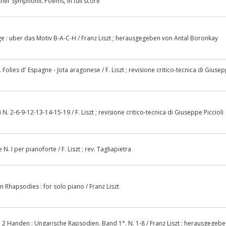
her Symphonic Poems, in full score
 : uber das Motiv B-A-C-H / Franz Liszt ; herausgegeben von Antal Boronkay
olies d' Espagne - Jota aragonese / F. Liszt ; revisione critico-tecnica di Giuse
. 2-6-9-12-13-14-15-19 / F. Liszt ; revisione critico-tecnica di Giuseppe Piccioli
. I per pianoforte / F. Liszt ; rev. Tagliapietra
Rhapsodies : for solo piano / Franz Liszt
u 2 Handen : Ungarische Rapsodien. Band 1°. N. 1-8 / Franz Liszt ; herausgegeb