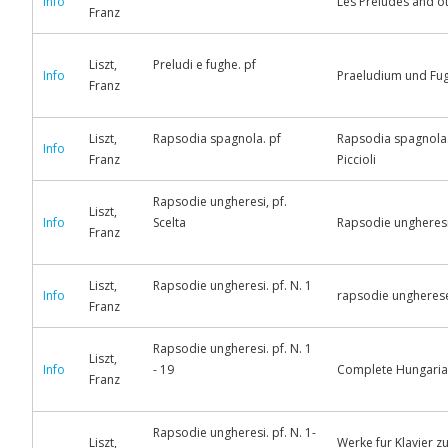
Info
Les Préludes and ot
Franz
Liszt,
Preludi e fughe. pf
Info
Praeludium und Fuge
Franz
Liszt,
Rapsodia spagnola. pf
Rapsodia spagnola. F
Info
Franz
Piccioli
Rapsodie ungheresi, pf.
Liszt,
Info
Scelta
Rapsodie ungheresi N
Franz
Liszt,
Rapsodie ungheresi. pf. N. 1
Info
rapsodie ungherese N
Franz
Rapsodie ungheresi. pf. N. 1
Liszt,
Info
- 19
Complete Hungarian 
Franz
Rapsodie ungheresi. pf. N. 1-
Liszt,
Werke fur Klavier z