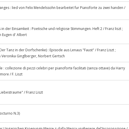
anges : lied von Felix Mendelssohn bearbeitet fur Pianoforte zu zwei handen /
n der Einsamkeit : Poetische und religiose Stimmungen. Heft 2 / Franz liszt ;
 Eugen d' Albert
Der Tanz in der Dorfschenke) : Episode aus Lenaus "Faust" / Franz Liszt ;
Veronika Ginglberger, Norbert Gertsch
: collezione di pezzi celebri per pianoforte facilitati (senza ottave) da Harry
more / F. Liszt
Liebestraume" / Franz Liszt
octurno N.3)
der Ungarischen Kroenungs-Messe = dalla Messa ungherese del'Incoronazione /