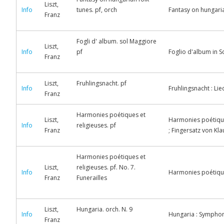
Liszt,
Info
tunes. pf, orch
Fantasy on hungarian
Franz
Fogli d' album. sol Maggiore
Liszt,
Info
pf
Foglio d'album in So
Franz
Liszt,
Fruhlingsnacht. pf
Info
Fruhlingsnacht : Lie
Franz
Harmonies poétiques et
Liszt,
Harmonies poétique
Info
religieuses. pf
Franz
; Fingersatz von Kla
Harmonies poétiques et
Liszt,
religieuses. pf. No. 7.
Info
Harmonies poétiques 
Franz
Funerailles
Liszt,
Hungaria. orch. N. 9
Info
Hungaria : Symphonie
Franz