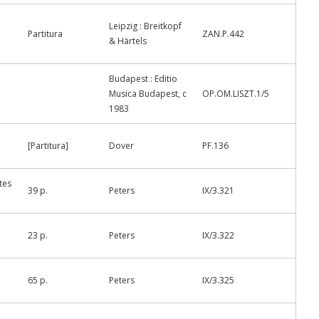
Leipzig : Breitkopf
Partitura
ZAN.P.442
& Härtels
Budapest : Editio
Musica Budapest, c
OP.OM.LISZT.1/5
1983
[Partitura]
Dover
PF.136
tes
39 p.
Peters
IX/3.321
23 p.
Peters
IX/3.322
65 p.
Peters
IX/3.325