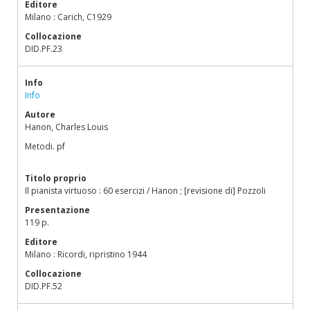
Editore
Milano : Carich, C1929
Collocazione
DID.PF.23
Info
Info
Autore
Hanon, Charles Louis
Metodi. pf
Titolo proprio
Il pianista virtuoso : 60 esercizi / Hanon ; [revisione di] Pozzoli
Presentazione
119 p.
Editore
Milano : Ricordi, ripristino 1944
Collocazione
DID.PF.52