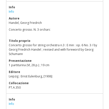
Info
Info
Autore
Handel, Georg Friedrich
Concerto grosso. N. 3 orcharc
Titolo proprio
Concerto grosso for string orchestra n.3 : E min : op. 6 No. 3 / by
Georg Friedrich Handel ; revised and with foreword by Georg
Schumann
Presentazione
1 partiturina (VI, 28 p.) ; 19 cm
Editore
Leipzig : Ernst Eulenburg, [1906]
Collocazione
PT.A.350
Info
Info