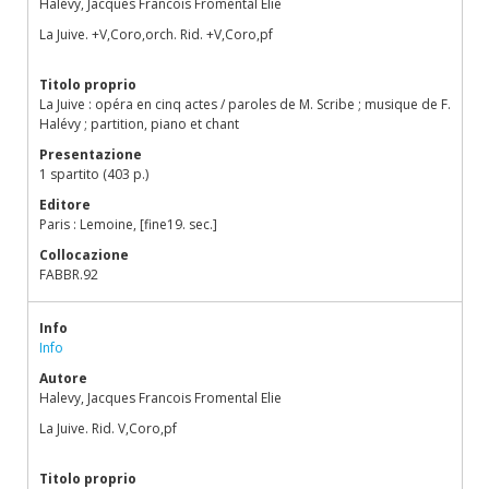
Halévy, Jacques Francois Fromental Elie
La Juive. +V,Coro,orch. Rid. +V,Coro,pf
Titolo proprio
La Juive : opéra en cinq actes / paroles de M. Scribe ; musique de F.
Halévy ; partition, piano et chant
Presentazione
1 spartito (403 p.)
Editore
Paris : Lemoine, [fine19. sec.]
Collocazione
FABBR.92
Info
Info
Autore
Halevy, Jacques Francois Fromental Elie
La Juive. Rid. V,Coro,pf
Titolo proprio