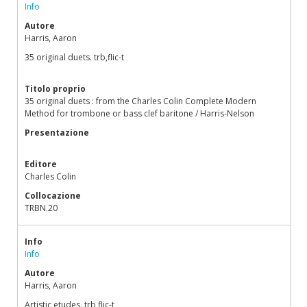
Info
Autore
Harris, Aaron
35 original duets. trb,flic-t
Titolo proprio
35 original duets : from the Charles Colin Complete Modern
Method for trombone or bass clef baritone / Harris-Nelson
Presentazione
Editore
Charles Colin
Collocazione
TRBN.20
Info
Info
Autore
Harris, Aaron
Artistic etudes. trb,flic-t