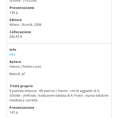
Schotte ; ( Pozzoli)
Presentazione
145 p.
Editore
Milano : Ricordi, 2008
Collocazione
DID.PF.9
Info
Info
Autore
Hanon, Charles Louis
Metodi. pf
Titolo proprio
Il pianista virtuoso : 60 esercizi / Hanon ; con le aggiunte di A.
Schotte ; (Anfossi) ; traduzione italiana di A: Franci ; nuova edizione
riveduta e corretta
Presentazione
147 p.