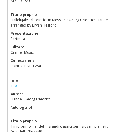
Alleluia. org
Titolo proprio
Hallelujah! : chorus form Messiah / Georg Griedrich Handel ;
arranged by Bryan Hesford
Presentazione
Partitura
Editore
Cramer Music
Collocazione
FONDO RATTI 254
Info
Info
Autore
Handel, Georg Friedrich
Antologia. pf
Titolo proprio
Il mio primo Handel : i grandi classici per i giovani pianisti /
[Handel] ; (Pozzoli)