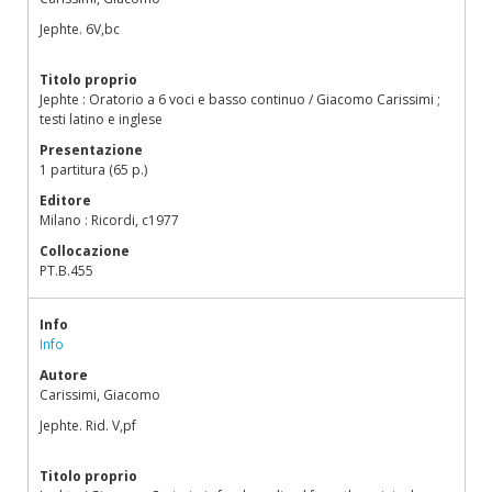
Jephte. 6V,bc
Titolo proprio
Jephte : Oratorio a 6 voci e basso continuo / Giacomo Carissimi ;
testi latino e inglese
Presentazione
1 partitura (65 p.)
Editore
Milano : Ricordi, c1977
Collocazione
PT.B.455
Info
Info
Autore
Carissimi, Giacomo
Jephte. Rid. V,pf
Titolo proprio