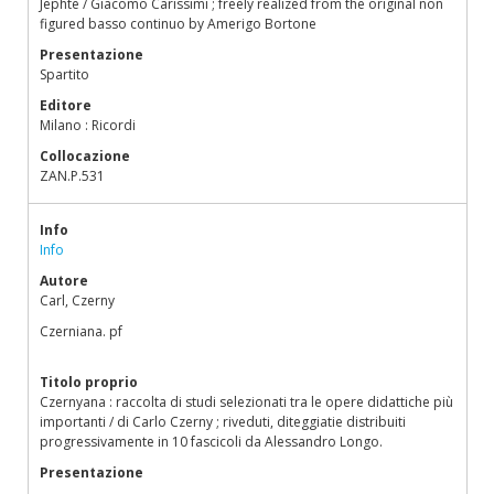
Jephte / Giacomo Carissimi ; freely realized from the original non
figured basso continuo by Amerigo Bortone
Presentazione
Spartito
Editore
Milano : Ricordi
Collocazione
ZAN.P.531
Info
Info
Autore
Carl, Czerny
Czerniana. pf
Titolo proprio
Czernyana : raccolta di studi selezionati tra le opere didattiche più
importanti / di Carlo Czerny ; riveduti, diteggiatie distribuiti
progressivamente in 10 fascicoli da Alessandro Longo.
Presentazione