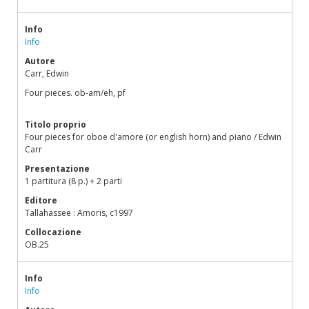
Info
Info
Autore
Carr, Edwin
Four pieces. ob-am/eh, pf
Titolo proprio
Four pieces for oboe d'amore (or english horn) and piano / Edwin
Carr
Presentazione
1 partitura (8 p.) + 2 parti
Editore
Tallahassee : Amoris, c1997
Collocazione
OB.25
Info
Info