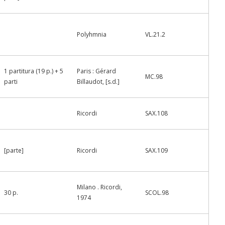
Polyhmnia
VL.21.2
1 partitura (19 p.) + 5
Paris : Gérard
MC.98
parti
Billaudot, [s.d.]
Ricordi
SAX.108
[parte]
Ricordi
SAX.109
Milano . Ricordi,
30 p.
SCOL.98
1974