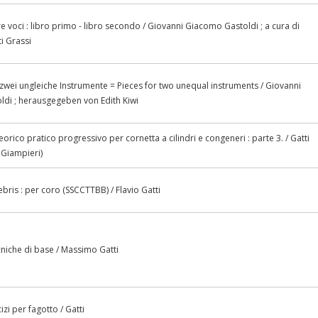
e voci : libro primo - libro secondo / Giovanni Giacomo Gastoldi ; a cura di
ti Grassi
 zwei ungleiche Instrumente = Pieces for two unequal instruments / Giovanni
di ; herausgegeben von Edith Kiwi
rico pratico progressivo per cornetta a cilindri e congeneri : parte 3. / Gatti
] Giampieri)
nebris : per coro (SSCCTTBB) / Flavio Gatti
cniche di base / Massimo Gatti
izi per fagotto / Gatti