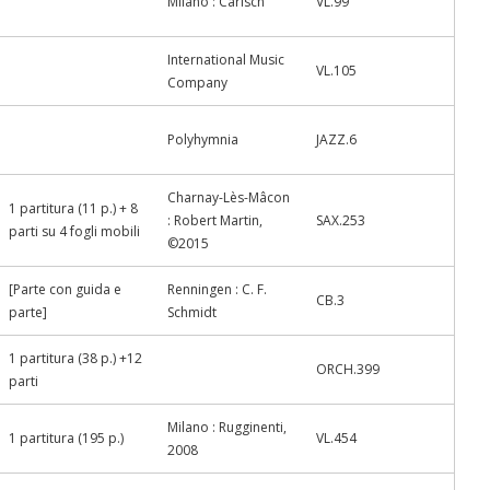
Milano : Carisch
VL.99
International Music
VL.105
Company
Polyhymnia
JAZZ.6
Charnay-Lès-Mâcon
1 partitura (11 p.) + 8
: Robert Martin,
SAX.253
parti su 4 fogli mobili
©2015
[Parte con guida e
Renningen : C. F.
CB.3
parte]
Schmidt
1 partitura (38 p.) +12
ORCH.399
parti
Milano : Rugginenti,
1 partitura (195 p.)
VL.454
2008