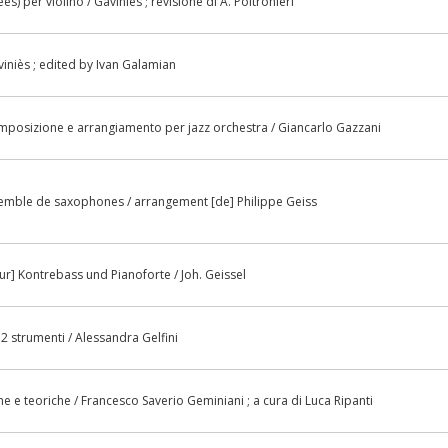
es) per violino / Gaviniès ; revisione di A. Poltronieri
viniès ; edited by Ivan Galamian
posizione e arrangiamento per jazz orchestra / Giancarlo Gazzani
semble de saxophones / arrangement [de] Philippe Geiss
ur] Kontrebass und Pianoforte / Joh. Geissel
2 strumenti / Alessandra Gelfini
e e teoriche / Francesco Saverio Geminiani ; a cura di Luca Ripanti