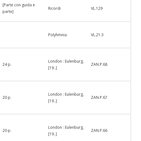
[Parte con guida e
Ricordi
VL.129
parte]
Polyhmnia
VL.21.3
London : Eulenburg,
24 p.
ZAN.P.68
[19..]
London : Eulenburg,
20 p.
ZAN.P.67
[19..]
London : Eulenburg,
20 p.
ZAN.P.66
[19..]