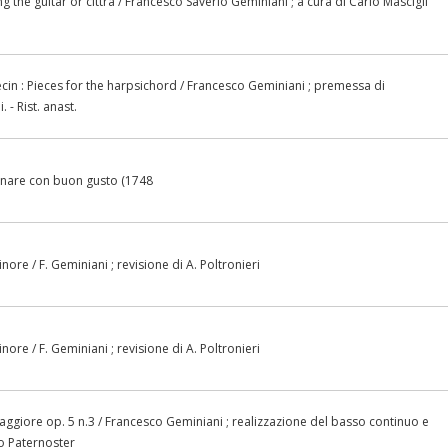
ng the guitar or cittra / Francesco Saverio Geminiani ; a cura di Carlo Mascigli
cin : Pieces for the harpsichord / Francesco Geminiani ; premessa di
. - Rist. anast.
nare con buon gusto (1748
nore / F. Geminiani ; revisione di A. Poltronieri
nore / F. Geminiani ; revisione di A. Poltronieri
ggiore op. 5 n.3 / Francesco Geminiani ; realizzazione del basso continuo e
to Paternoster