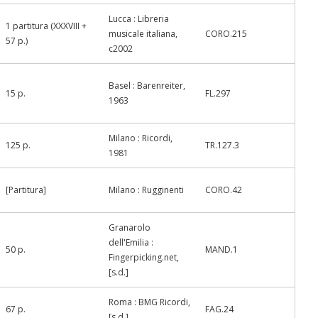
Lucca : Libreria
1 partitura (XXXVIII +
musicale italiana,
CORO.215
57 p.)
c2002
Basel : Barenreiter,
15 p.
FL.297
1963
Milano : Ricordi,
125 p.
TR.127.3
1981
[Partitura]
Milano : Rugginenti
CORO.42
Granarolo
dell'Emilia :
50 p.
MAND.1
Fingerpicking.net,
[s.d.]
Roma : BMG Ricordi,
67 p.
FAG.24
[s.d.]