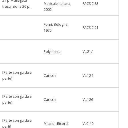
51 p. + allegata
Musicale Italiana,
FACS.C.83
trascrizione 26 p.
2002
Forni, Bologna,
FACS.C.21
1975
Polyhmnia
VL.21.1
[Parte con guida e
Carisch
VL.124
parte]
[Parte con guida e
Carisch
VL.126
parte]
[Parte con guida e
Milano : Ricordi
VLC.49
parti]