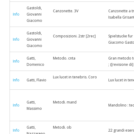
Gastoldi,
Canzonette. 3V
Canzonette a tr
Info
Giovanni
Isabella Grisan
Giacomo
Gastoldi,
Composizioni. 2str [2rec]
Spielstucke fur
Info
Giovanni
Giacomo Gastol
Giacomo
Gatti,
Metodo. cnta
Gran metodo teo
Info
Domenico
; ([revisione di
Lux lucet in tenebris. Coro
Info
Gatti, Flavio
Lux lucet in te
Gatti,
Metodi. mand
Info
Mandolino : te
Massimo
Gatti,
Metodi. ob
Info
22 grandi eserc
Nazzareno