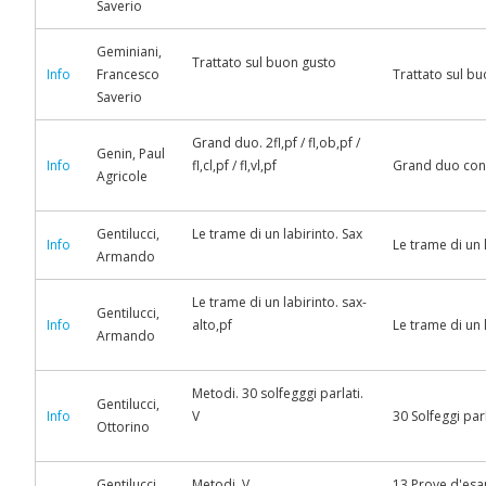
Saverio
Geminiani,
Trattato sul buon gusto
Info
Francesco
Trattato sul bu
Saverio
Grand duo. 2fl,pf / fl,ob,pf /
Genin, Paul
Info
fl,cl,pf / fl,vl,pf
Grand duo conc
Agricole
Gentilucci,
Le trame di un labirinto. Sax
Info
Le trame di un 
Armando
Le trame di un labirinto. sax-
Gentilucci,
Info
alto,pf
Le trame di un 
Armando
Metodi. 30 solfegggi parlati.
Gentilucci,
Info
V
30 Solfeggi parl
Ottorino
Gentilucci,
Metodi. V
13 Prove d'esame