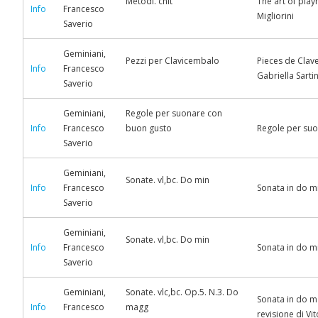
Metodi. chit
The art of play
Info
Francesco
Migliorini
Saverio
Geminiani,
Pezzi per Clavicembalo
Pieces de Clave
Info
Francesco
Gabriella Sartini
Saverio
Geminiani,
Regole per suonare con
Info
Francesco
buon gusto
Regole per suo
Saverio
Geminiani,
Sonate. vl,bc. Do min
Info
Francesco
Sonata in do mi
Saverio
Geminiani,
Sonate. vl,bc. Do min
Info
Francesco
Sonata in do mi
Saverio
Geminiani,
Sonate. vlc,bc. Op.5. N.3. Do
Sonata in do ma
Info
Francesco
magg
revisione di Vi