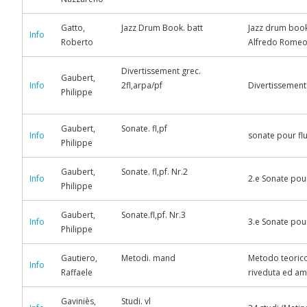
Gatto,
Jazz Drum Book. batt
Jazz drum book 
Info
Roberto
Alfredo Rome
Divertissement grec.
Gaubert,
Info
2fl,arpa/pf
Divertissement 
Philippe
Gaubert,
Sonate. fl,pf
Info
sonate pour flu
Philippe
Gaubert,
Sonate. fl,pf. Nr.2
Info
2.e Sonate pour
Philippe
Gaubert,
Sonate.fl,pf. Nr.3
Info
3.e Sonate pour
Philippe
Gautiero,
Metodi. mand
Metodo teorico
Info
Raffaele
riveduta ed amp
Gaviniès,
Studi. vl