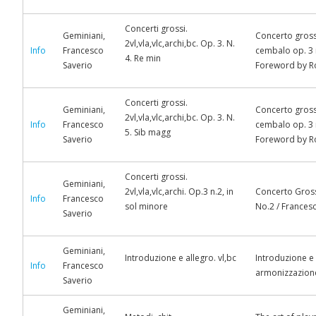
Concerti grossi.
Geminiani,
Concerto grosso
2vl,vla,vlc,archi,bc. Op. 3. N.
Info
Francesco
cembalo op. 3 n
4. Re min
Saverio
Foreword by Rob
Concerti grossi.
Geminiani,
Concerto grosso
2vl,vla,vlc,archi,bc. Op. 3. N.
Info
Francesco
cembalo op. 3 n
5. Sib magg
Saverio
Foreword by Rob
Concerti grossi.
Geminiani,
2vl,vla,vlc,archi. Op.3 n.2, in
Concerto Grosso
Info
Francesco
sol minore
No.2 / Frances
Saverio
Geminiani,
Introduzione e allegro. vl,bc
Introduzione e 
Info
Francesco
armonizzazione
Saverio
Geminiani,