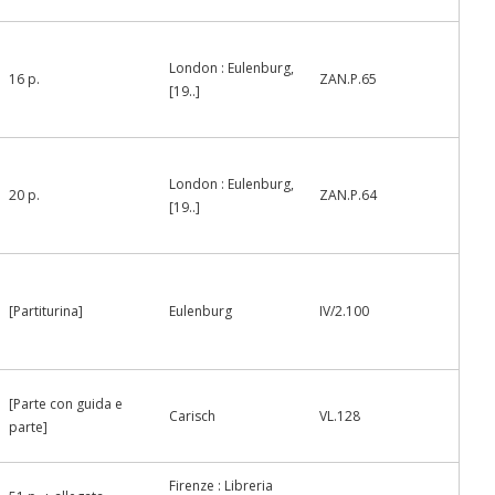
London : Eulenburg,
16 p.
ZAN.P.65
[19..]
London : Eulenburg,
20 p.
ZAN.P.64
[19..]
[Partiturina]
Eulenburg
IV/2.100
[Parte con guida e
Carisch
VL.128
parte]
Firenze : Libreria