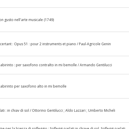
on gusto nell'arte musicale (1749)
ertant : Opus 51 : pour 2 instruments et piano / Paul-Agricole Genin
labirinto : per saxofono contralto in mi bemolle / Armando Gentilucci
labirinto per saxofono alto in mi bemolle
ati : in chiav di sol / Ottorino Gentilucci ; Aldo Lazzari ; Umberto Micheli
 per la licenza di solfeggio : Solfeggi parlati in chiave di sol, Solfeggi parlati