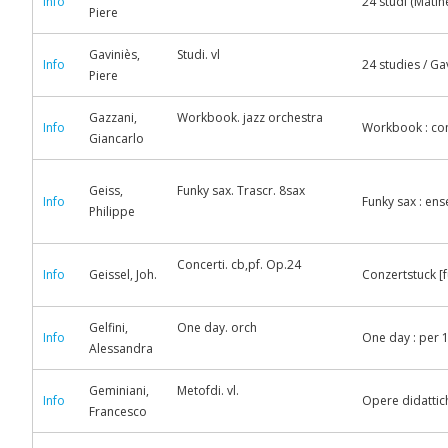
Info
24 studi (Matiné
Piere
Gaviniès,
Studi. vl
Info
24 studies / Ga
Piere
Gazzani,
Workbook. jazz orchestra
Info
Workbook : com
Giancarlo
Geiss,
Funky sax. Trascr. 8sax
Info
Funky sax : en
Philippe
Concerti. cb,pf. Op.24
Info
Geissel, Joh.
Conzertstuck [f
Gelfini,
One day. orch
Info
One day : per 1
Alessandra
Geminiani,
Metofdi. vl.
Info
Opere didattich
Francesco