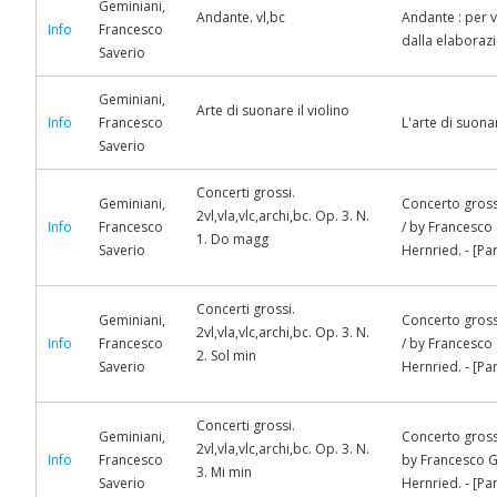
Geminiani,
Andante. vl,bc
Andante : per v
Info
Francesco
dalla elaboraz
Saverio
Geminiani,
Arte di suonare il violino
Info
Francesco
L'arte di suonar
Saverio
Concerti grossi.
Geminiani,
Concerto grosso
2vl,vla,vlc,archi,bc. Op. 3. N.
Info
Francesco
/ by Francesco 
1. Do magg
Saverio
Hernried. - [Par
Concerti grossi.
Geminiani,
Concerto grosso
2vl,vla,vlc,archi,bc. Op. 3. N.
Info
Francesco
/ by Francesco 
2. Sol min
Saverio
Hernried. - [Par
Concerti grossi.
Geminiani,
Concerto grosso
2vl,vla,vlc,archi,bc. Op. 3. N.
Info
Francesco
by Francesco G
3. Mi min
Saverio
Hernried. - [Par