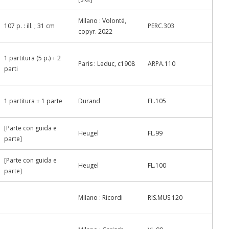
Milano : Volonté,
107 p. : ill. ; 31 cm
PERC.303
copyr. 2022
1 partitura (5 p.) + 2
Paris : Leduc, c1908
ARPA.110
parti
1 partitura + 1 parte
Durand
FL.105
[Parte con guida e
Heugel
FL.99
parte]
[Parte con guida e
Heugel
FL.100
parte]
Milano : Ricordi
RIS.MUS.120