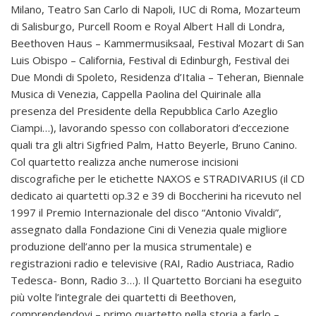
Milano, Teatro San Carlo di Napoli, IUC di Roma, Mozarteum
di Salisburgo, Purcell Room e Royal Albert Hall di Londra,
Beethoven Haus – Kammermusiksaal, Festival Mozart di San
Luis Obispo – California, Festival di Edinburgh, Festival dei
Due Mondi di Spoleto, Residenza d’Italia – Teheran, Biennale
Musica di Venezia, Cappella Paolina del Quirinale alla
presenza del Presidente della Repubblica Carlo Azeglio
Ciampi…), lavorando spesso con collaboratori d’eccezione
quali tra gli altri Sigfried Palm, Hatto Beyerle, Bruno Canino.
Col quartetto realizza anche numerose incisioni
discografiche per le etichette NAXOS e STRADIVARIUS (il CD
dedicato ai quartetti op.32 e 39 di Boccherini ha ricevuto nel
1997 il Premio Internazionale del disco “Antonio Vivaldi”,
assegnato dalla Fondazione Cini di Venezia quale migliore
produzione dell’anno per la musica strumentale) e
registrazioni radio e televisive (RAI, Radio Austriaca, Radio
Tedesca- Bonn, Radio 3…). Il Quartetto Borciani ha eseguito
più volte l’integrale dei quartetti di Beethoven,
comprendendovi – primo quartetto nella storia a farlo –