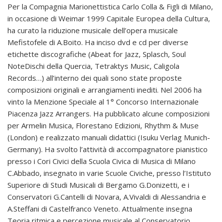
Per la Compagnia Marionettistica Carlo Colla & Figli di Milano,
in occasione di Weimar 1999 Capitale Europea della Cultura,
ha curato la riduzione musicale dell’opera musicale
Mefistofele di A.Boito. Ha inciso dvd e cd per diverse
etichette discografiche (Abeat for Jazz, Splasch, Soul
NoteDischi della Quercia, Tetraktys Music, Caligola
Records…) all’interno dei quali sono state proposte
composizioni originali e arrangiamenti inediti. Nel 2006 ha
vinto la Menzione Speciale al 1° Concorso Internazionale
Piacenza Jazz Arrangers. Ha pubblicato alcune composizioni
per Armelin Musica, Florestano Edizioni, Rhythm & Muse
(London) e realizzato manuali didattici (Isuku Verlag Munich-
Germany). Ha svolto l’attività di accompagnatore pianistico
presso i Cori Civici della Scuola Civica di Musica di Milano
C.Abbado, insegnato in varie Scuole Civiche, presso l’Istituto
Superiore di Studi Musicali di Bergamo G.Donizetti, e i
Conservatori G.Cantelli di Novara, A.Vivaldi di Alessandria e
A.Steffani di Castelfranco Veneto. Attualmente insegna
Teoria ritmica e percezione musicale al Conservatorio