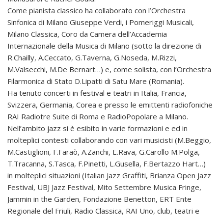
Come pianista classico ha collaborato con l’Orchestra
Sinfonica di Milano Giuseppe Verdi, i Pomeriggi Musicali,
Milano Classica, Coro da Camera dell’Accademia
Internazionale della Musica di Milano (sotto la direzione di
R.Chailly, A.Ceccato, G.Taverna, G.Noseda, M.Rizzi,
M.Valsecchi, M.De Bernart…) e, come solista, con l’Orchestra
Filarmonica di Stato D.Lipatti di Satu Mare (Romania).
Ha tenuto concerti in festival e teatri in Italia, Francia,
Svizzera, Germania, Corea e presso le emittenti radiofoniche
RAI Radiotre Suite di Roma e RadioPopolare a Milano.
Nell’ambito jazz si è esibito in varie formazioni e ed in
molteplici contesti collaborando con vari musicisti (M.Beggio,
M.Castiglioni, F.Faraò, A.Zanchi, E.Rava, G.Carollo M.Polga,
T.Tracanna, S.Tasca, F.Pinetti, L.Gusella, F.Bertazzo Hart…)
in molteplici situazioni (Italian Jazz Graffiti, Brianza Open Jazz
Festival, UBJ Jazz Festival, Mito Settembre Musica Fringe,
Jammin in the Garden, Fondazione Benetton, ERT Ente
Regionale del Friuli, Radio Classica, RAI Uno, club, teatri e