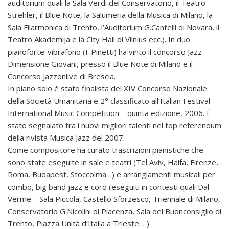
auditorium quali la Sala Verdi del Conservatorio, il Teatro
Strehler, il Blue Note, la Salumeria della Musica di Milano, la
Sala Filarmonica di Trento, l’Auditorium G.Cantelli di Novara, il
Teatro Akademija e la City Hall di Vilnius ecc.). In duo
pianoforte-vibrafono (F.Pinetti) ha vinto il concorso Jazz
Dimensione Giovani, presso il Blue Note di Milano e il
Concorso Jazzonlive di Brescia.
In piano solo è stato finalista del XIV Concorso Nazionale
della Società Umanitaria e 2° classificato all’Italian Festival
International Music Competition – quinta edizione, 2006. È
stato segnalato tra i nuovi migliori talenti nel top referendum
della rivista Musica Jazz del 2007.
Come compositore ha curato trascrizioni pianistiche che
sono state eseguite in sale e teatri (Tel Aviv, Haifa, Firenze,
Roma, Budapest, Stoccolma…) e arrangiamenti musicali per
combo, big band jazz e coro (eseguiti in contesti quali Dal
Verme – Sala Piccola, Castello Sforzesco, Triennale di Milano,
Conservatorio G.Nicolini di Piacenza, Sala del Buonconsiglio di
Trento, Piazza Unità d’Italia a Trieste… )