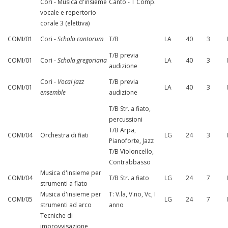
Cori - Musica d'insieme
Canto - T Comp.
vocale e repertorio
corale 3 (elettiva)
COMI/01
Cori -
Schola cantorum
T/B
LA
40
3
T/B previa
COMI/01
Cori -
Schola gregoriana
LA
40
3
audizione
Cori -
Vocal jazz
T/B previa
COMI/01
LA
40
3
ensemble
audizione
T/B Str. a fiato,
percussioni
T/B Arpa,
COMI/04
Orchestra di fiati
LG
24
3
Pianoforte, Jazz
T/B Violoncello,
Contrabbasso
Musica d'insieme per
COMI/04
T/B Str. a fiato
LG
24
7
strumenti a fiato
Musica d'insieme per
T: V.la, V.no, Vc, I
COMI/05
LG
24
7
strumenti ad arco
anno
Tecniche di
improvvisazione