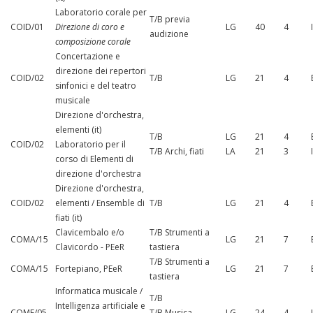
Laboratorio corale per
T/B previa
COID/01
Direzione di coro e
LG
40
4
audizione
composizione corale
Concertazione e
direzione dei repertori
COID/02
T/B
LG
21
4
sinfonici e del teatro
musicale
Direzione d'orchestra,
elementi (it)
T/B
LG
21
4
COID/02
Laboratorio per il
T/B Archi, fiati
LA
21
3
corso di Elementi di
direzione d'orchestra
Direzione d'orchestra,
COID/02
elementi / Ensemble di
T/B
LG
21
4
fiati (it)
Clavicembalo e/o
T/B Strumenti a
COMA/15
LG
21
7
Clavicordo - PEeR
tastiera
T/B Strumenti a
COMA/15
Fortepiano, PEeR
LG
21
7
tastiera
Informatica musicale /
T/B
Intelligenza artificiale e
COME/05
T/B Musica
LG
24
4