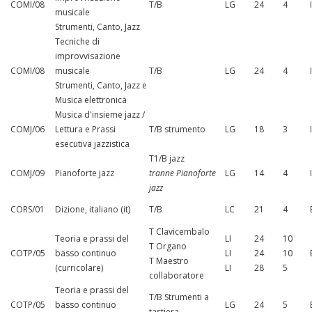
COMI/08
T/B
LG
24
4
musicale
Strumenti, Canto, Jazz
Tecniche di
improvvisazione
COMI/08
musicale
T/B
LG
24
4
Strumenti, Canto, Jazz e
Musica elettronica
Musica d'insieme jazz /
COMJ/06
Lettura e Prassi
T/B strumento
LG
18
3
esecutiva jazzistica
T1/B jazz
COMJ/09
Pianoforte jazz
tranne Pianoforte
LG
14
4
jazz
CORS/01
Dizione, italiano (it)
T/B
LC
21
4
T Clavicembalo
Teoria e prassi del
LI
24
10
T Organo
COTP/05
basso continuo
LI
24
10
T Maestro
(curricolare)
LI
28
5
collaboratore
Teoria e prassi del
T/B Strumenti a
COTP/05
basso continuo
LG
24
5
tastiera