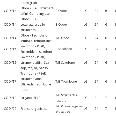
monografico
Oboe - PEeR, strumenti
CODI/14
B Oboe
LG
24
6
affini: Corno inglese
Oboe - PEeR,
CODI/14
Letteratura dello
B Oboe
LG
24
6
strumento
Oboe - Tecniche di
CODI/14
T/B Oboe
LG
24
6
lettura estemporanea
Saxofono - PEeR,
CODI/15
B Saxofono
LG
24
3
Ensemble di saxofoni
Saxofono - PEeR,
CODI/15
strumenti affini: Sax
T/B Saxofono
LG
24
6
sop, ten, br, basso
Trombone - PEeR,
strumenti affini:
CODI/17
T/B Trombone
LG
24
6
Oficleide, Trombone
basso
T/B Strumenti a
CODI/19
Organo, PEeR
LG
21
7
tastiera
T/B
Pratica pregressa
CODI/20
Pratica organistica
LG
24
7
alla tastiera