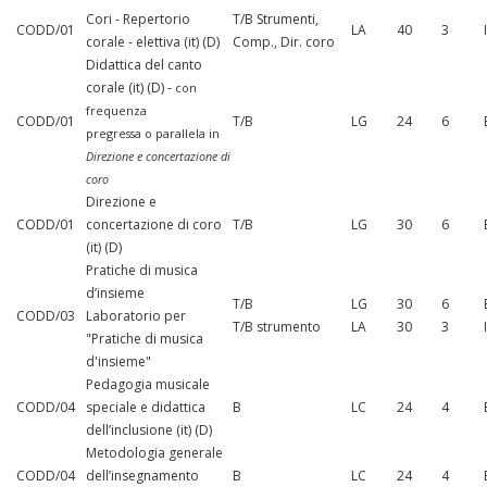
Cori - Repertorio
T/B Strumenti,
CODD/01
LA
40
3
corale - elettiva (it) (D)
Comp., Dir. coro
Didattica del canto
corale (it) (D) -
con
frequenza
CODD/01
T/B
LG
24
6
pregressa o parallela in
Direzione e concertazione di
coro
Direzione e
CODD/01
concertazione di coro
T/B
LG
30
6
(it) (D)
Pratiche di musica
d’insieme
T/B
LG
30
6
CODD/03
Laboratorio per
T/B strumento
LA
30
3
"Pratiche di musica
d'insieme"
Pedagogia musicale
CODD/04
speciale e didattica
B
LC
24
4
dell’inclusione (it) (D)
Metodologia generale
CODD/04
dell’insegnamento
B
LC
24
4