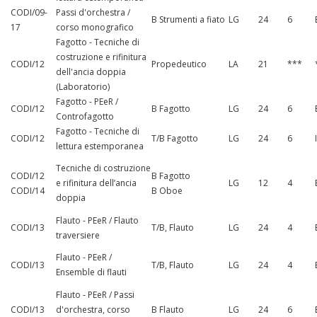
CODI/09-
Passi d'orchestra /
B Strumenti a fiato
LG
24
6
17
corso monografico
Fagotto - Tecniche di
costruzione e rifinitura
CODI/12
Propedeutico
LA
21
***
dell'ancia doppia
(Laboratorio)
Fagotto - PEeR /
CODI/12
B Fagotto
LG
24
6
Controfagotto
Fagotto - Tecniche di
CODI/12
T/B Fagotto
LG
24
6
lettura estemporanea
Tecniche di costruzione
CODI/12
B Fagotto
e rifinitura dell’ancia
LG
12
4
CODI/14
B Oboe
doppia
Flauto - PEeR / Flauto
CODI/13
T/B, Flauto
LG
24
4
traversiere
Flauto - PEeR /
CODI/13
T/B, Flauto
LG
24
4
Ensemble di flauti
Flauto - PEeR / Passi
CODI/13
d'orchestra, corso
B Flauto
LG
24
6