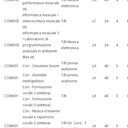
performance musicale
elettronica
(it)
Informatica musicale /
COME/05
videoscrittura musicale
T/B
LC
24
4
(it)
Informatica musicale 3
/ Laboratorio di
T/B Musica
COME/05
programmazione
LA
24
4
elettronica
avanzata in ambiente
Max (it)
T/B previa
COMI/01
Cori -
Concentus Vocum
LA
40
3
audizione
Cori -
Ensemble
T/B previa
COMI/01
LA
40
3
madrigalistico
audizione
Cori - Formazione
corale 2 (elettiva)
COMI/01
T/B
LA
40
3
Cori - Formazione
corale 3 (elettiva)
Cori - Musica d'insieme
vocale e repertorio
corale 2 (elettiva)
T/B Dir. coro - T
COMI/01
LA
40
3