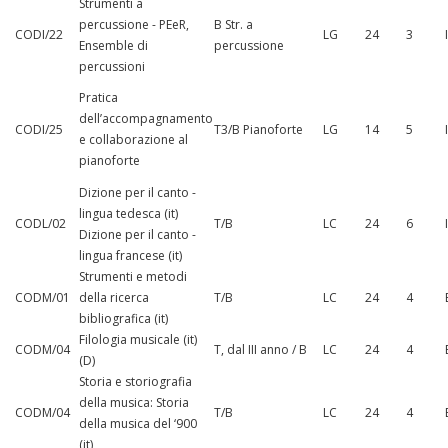
Strumenti a
percussione - PEeR,
B Str. a
CODI/22
LG
24
3
Ensemble di
percussione
percussioni
Pratica
dell’accompagnamento
CODI/25
T3/B Pianoforte
LG
14
5
e collaborazione al
pianoforte
Dizione per il canto -
lingua tedesca (it)
CODL/02
T/B
LC
24
6
Dizione per il canto -
lingua francese (it)
Strumenti e metodi
CODM/01
della ricerca
T/B
LC
24
4
bibliografica (it)
Filologia musicale (it)
CODM/04
T, dal III anno / B
LC
24
4
(D)
Storia e storiografia
della musica: Storia
CODM/04
T/B
LC
24
4
della musica del ‘900
(it)