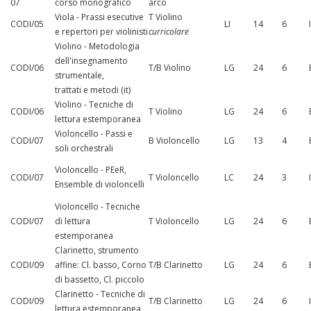
07
corso monografico
arco
Viola - Prassi esecutive
T Violino
CODI/05
LI
14
6
e repertori per violinisti
curricolare
Violino - Metodologia
dell'insegnamento
CODI/06
T/B Violino
LG
24
6
strumentale,
trattati e metodi (it)
Violino - Tecniche di
CODI/06
T Violino
LG
24
6
lettura estemporanea
Violoncello - Passi e
CODI/07
B Violoncello
LG
13
4
soli orchestrali
Violoncello - PEeR,
CODI/07
T Violoncello
LC
24
3
Ensemble di violoncelli
Violoncello - Tecniche
CODI/07
di lettura
T Violoncello
LG
24
6
estemporanea
Clarinetto, strumento
CODI/09
affine: Cl. basso, Corno
T/B Clarinetto
LG
24
6
di bassetto, Cl. piccolo
Clarinetto - Tecniche di
CODI/09
T/B Clarinetto
LG
24
6
lettura estemporanea