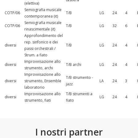
(elettiva)
Semiografia musicale
COTP/06
T/B
LG
24
4
contemporanea (it)
Semiografia musicale
COTP/06
T/B
LG
32
6
rinascimentale (it)
Approfondimento del
rep. sinfonico e dei
diversi
T/B
LG
24
4
passi orchestrali /
Strum. a fiato
Improvvisazione allo
diversi
T/B archi
LG
24
4
strumento, archi
Improvvisazione allo
T/B strumento -
diversi
strumento, Ensemble
LA
24
3
jazz
laboratorio
Improvvisazione allo
T/B strumenti a
diversi
LG
24
4
strumento, fiati
fiato
I nostri partner