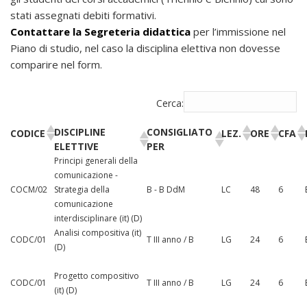
stati assegnati debiti formativi.
Contattare la Segreteria didattica
per l’immissione nel
Piano di studio, nel caso la disciplina elettiva non dovesse
comparire nel form.
Cerca:
DISCIPLINE
CONSIGLIATO
CODICE
LEZ.
ORE
CFA
ELETTIVE
PER
Principi generali della
comunicazione -
COCM/02
Strategia della
B - B DdM
LC
48
6
comunicazione
interdisciplinare (it) (D)
Analisi compositiva (it)
CODC/01
T III anno / B
LG
24
6
(D)
Progetto compositivo
CODC/01
T III anno / B
LG
24
6
(it) (D)