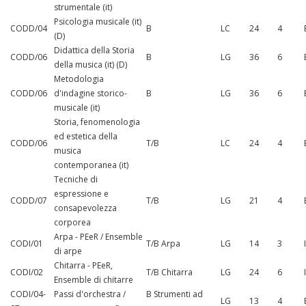
strumentale (it)
Psicologia musicale (it)
CODD/04
B
LC
24
4
(D)
Didattica della Storia
CODD/06
B
LG
36
6
della musica (it) (D)
Metodologia
CODD/06
d'indagine storico-
B
LG
36
6
musicale (it)
Storia, fenomenologia
ed estetica della
CODD/06
T/B
LC
24
4
musica
contemporanea (it)
Tecniche di
espressione e
CODD/07
T/B
LG
21
4
consapevolezza
corporea
Arpa - PEeR / Ensemble
CODI/01
T/B Arpa
LG
14
3
di arpe
Chitarra - PEeR,
CODI/02
T/B Chitarra
LG
24
6
Ensemble di chitarre
CODI/04-
Passi d'orchestra /
B Strumenti ad
LG
13
4