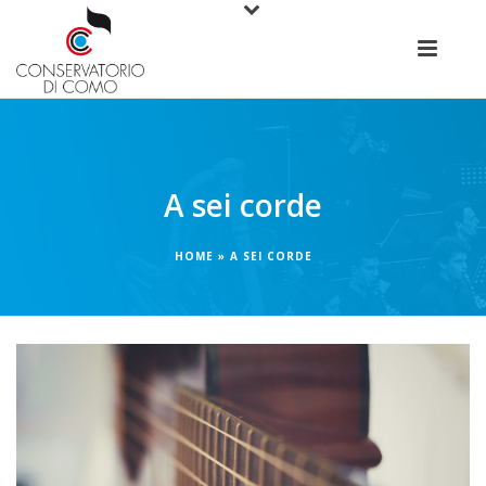
A sei corde
HOME
»
A SEI CORDE