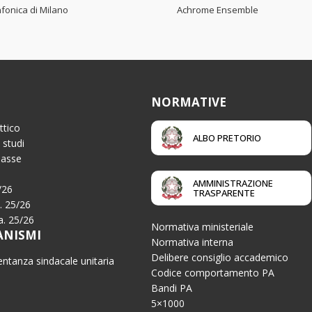
fonica di Milano
Achrome Ensemble
NORMATIVE
ttico
ALBO PRETORIO
 studi
Tasse
AMMINISTRAZIONE
/26
TRASPARENTE
a. 25/26
.a. 25/26
Normativa ministeriale
ANISMI
Normativa interna
Delibere consiglio accademico
ntanza sindacale unitaria
Codice comportamento PA
Bandi PA
5×1000