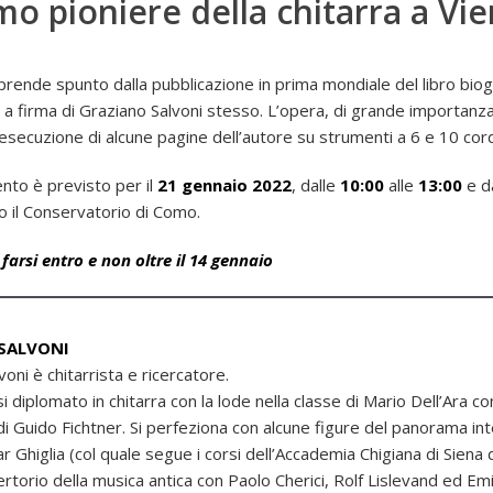
imo pioniere della chitarra a Vi
 prende spunto dalla pubblicazione in prima mondiale del libro bio
a firma di Graziano Salvoni stesso. L’opera, di grande importanz
’esecuzione di alcune pagine dell’autore su strumenti a 6 e 10 corde
to è previsto per il
21 gennaio 2022
, dalle
10:00
alle
13:00
e d
 il Conservatorio di Como.
a farsi entro e non oltre il 14 gennaio
SALVONI
oni è chitarrista e ricercatore.
 diplomato in chitarra con la lode nella classe di Mario Dell’Ara co
di Guido Fichtner. Si perfeziona con alcune figure del panorama int
ar Ghiglia (col quale segue i corsi dell’Accademia Chigiana di Sien
pertorio della musica antica con Paolo Cherici, Rolf Lislevand ed Emi