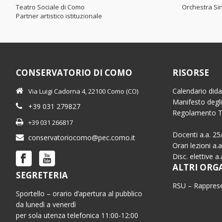
Teatro Sociale di Como
Orchestra Sin
Partner artistico istituzionale
CONSERVATORIO DI COMO
RISORSE
Calendario dida
Via Luigi Cadorna 4, 22100 Como (CO)
Manifesto degli
+39 031 279827
Regolamento 
+39 031 266817
Docenti a.a. 25
conservatoriocomo@pec.como.it
Orari lezioni a.
Disc. elettive a
ALTRI ORG
SEGRETERIA
RSU – Rapprese
Sportello – orario d’apertura al pubblico
da lunedì a venerdì
per sola utenza telefonica 11:00-12:00