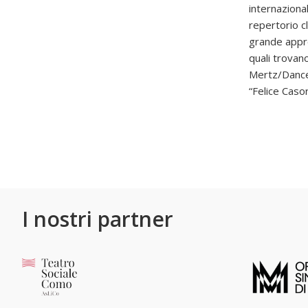
internaziona
repertorio cl
grande appre
quali trovan
Mertz/Dances
“Felice Casor
I nostri partner