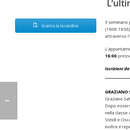
L’ult
Il seminario
Scarica la locandina
(1806 1856) 
attraverso l
L’appuntamen
16:00
presso
Iscrizioni d
GRAZIANO 
Graziano Salv
Dopo essersi
nella classe 
Steidl e Osc
inoltre il re