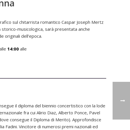
enna
grafico sul chitarrista romantico Caspar Joseph Mertz
a storico-musicologica, sarà presentata anche
 originali dell’epoca.
alle
14:00
alle
nsegue il diploma del biennio concertistico con la lode
ernazionale fra cui Alirio Diaz, Alberto Ponce, Pavel
a dove consegue il Diploma di Merito). Approfondisce
lia Fadini. Vincitore di numerosi premi nazionali ed