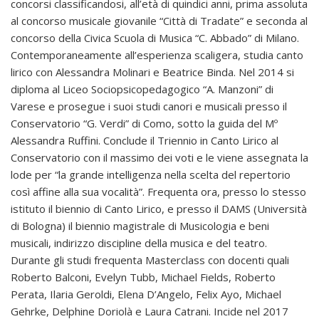
concorsi classificandosi, all’età di quindici anni, prima assoluta
al concorso musicale giovanile “Città di Tradate” e seconda al
concorso della Civica Scuola di Musica “C. Abbado” di Milano.
Contemporaneamente all’esperienza scaligera, studia canto
lirico con Alessandra Molinari e Beatrice Binda. Nel 2014 si
diploma al Liceo Sociopsicopedagogico “A. Manzoni” di
Varese e prosegue i suoi studi canori e musicali presso il
Conservatorio “G. Verdi” di Como, sotto la guida del Mº
Alessandra Ruffini. Conclude il Triennio in Canto Lirico al
Conservatorio con il massimo dei voti e le viene assegnata la
lode per “la grande intelligenza nella scelta del repertorio
così affine alla sua vocalità”. Frequenta ora, presso lo stesso
istituto il biennio di Canto Lirico, e presso il DAMS (Università
di Bologna) il biennio magistrale di Musicologia e beni
musicali, indirizzo discipline della musica e del teatro.
Durante gli studi frequenta Masterclass con docenti quali
Roberto Balconi, Evelyn Tubb, Michael Fields, Roberto
Perata, Ilaria Geroldi, Elena D’Angelo, Felix Ayo, Michael
Gehrke, Delphine Doriolà e Laura Catrani. Incide nel 2017