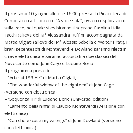
Il prossimo 10 giugno alle ore 16.00 presso la Pinacoteca di
Como si terrà il concerto “A voce sola”, ovvero esplorazioni
sulla voce, nel quale si esibiranno il soprano Carolina Lidia
Facchi (allieva del M° Alessandra Ruffini) accompagnata da
Mattia Olgiati (allievo dei M° Alessio Sabella e Walter Prati). I
brani secenteschi di Monteverdi e Dowland saranno riletti in
chiave elettronica e saranno accostati a due classici del
Novecento come John Cage e Luciano Berio
Il programma prevede:
– “Aria sui 196 Hz” di Mattia Olgiati,
– “The wonderful widow of the eighteen” di John Cage
(versione con elettronica)
– “Sequenza III” di Luciano Berio (Universal edition)
– “Lamento della ninfa” di Claudio Monteverdi (versione con
elettronica)
– “Can she excuse my wrongs” di John Dowland (versione
con elettronica)