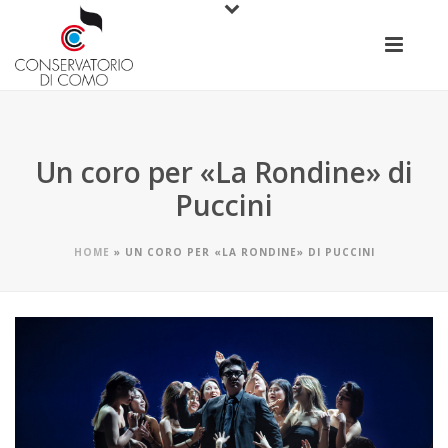
Un coro per «La Rondine» di
Puccini
HOME
»
UN CORO PER «LA RONDINE» DI PUCCINI