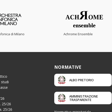
fonica di Milano
Achrome Ensemble
NORMATIVE
ttico
ALBO PRETORIO
 studi
Tasse
AMMINISTRAZIONE
/26
TRASPARENTE
a. 25/26
.a. 25/26
Normativa ministeriale