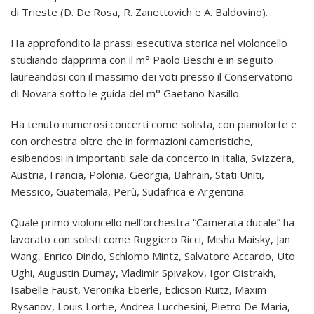
di Trieste (D. De Rosa, R. Zanettovich e A. Baldovino).
Ha approfondito la prassi esecutiva storica nel violoncello
studiando dapprima con il m° Paolo Beschi e in seguito
laureandosi con il massimo dei voti presso il Conservatorio
di Novara sotto le guida del m° Gaetano Nasillo.
Ha tenuto numerosi concerti come solista, con pianoforte e
con orchestra oltre che in formazioni cameristiche,
esibendosi in importanti sale da concerto in Italia, Svizzera,
Austria, Francia, Polonia, Georgia, Bahrain, Stati Uniti,
Messico, Guatemala, Perù, Sudafrica e Argentina.
Quale primo violoncello nell’orchestra “Camerata ducale” ha
lavorato con solisti come Ruggiero Ricci, Misha Maisky, Jan
Wang, Enrico Dindo, Schlomo Mintz, Salvatore Accardo, Uto
Ughi, Augustin Dumay, Vladimir Spivakov, Igor Oistrakh,
Isabelle Faust, Veronika Eberle, Edicson Ruitz, Maxim
Rysanov, Louis Lortie, Andrea Lucchesini, Pietro De Maria,