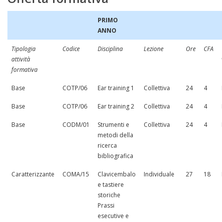
PRIMO
ANNO
Tipologia
Codice
Disciplina
Lezione
Ore
CFA
attività
formativa
Base
COTP/06
Ear training 1
Collettiva
24
4
Base
COTP/06
Ear training 2
Collettiva
24
4
Base
CODM/01
Strumenti e
Collettiva
24
4
metodi della
ricerca
bibliografica
Caratterizzante
COMA/15
Clavicembalo
Individuale
27
18
e tastiere
storiche
Prassi
esecutive e