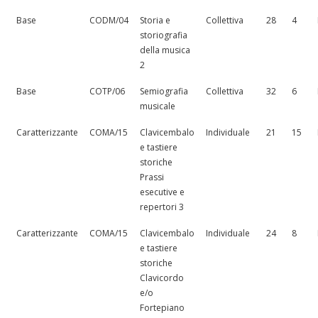
Base
CODM/04
Storia e
Collettiva
28
4
storiografia
della musica
2
Base
COTP/06
Semiografia
Collettiva
32
6
musicale
Caratterizzante
COMA/15
Clavicembalo
Individuale
21
15
e tastiere
storiche
Prassi
esecutive e
repertori 3
Caratterizzante
COMA/15
Clavicembalo
Individuale
24
8
e tastiere
storiche
Clavicordo
e/o
Fortepiano