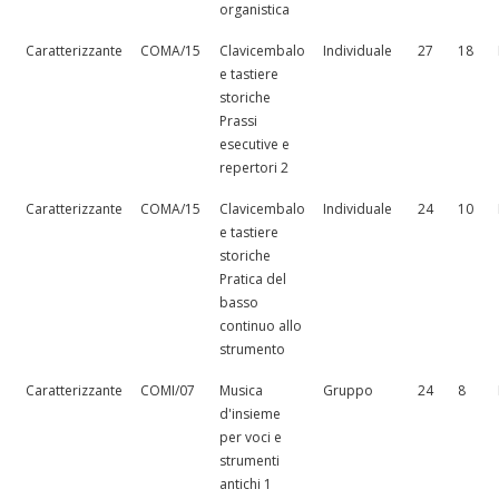
organistica
Caratterizzante
COMA/15
Clavicembalo
Individuale
27
18
e tastiere
storiche
Prassi
esecutive e
repertori 2
Caratterizzante
COMA/15
Clavicembalo
Individuale
24
10
e tastiere
storiche
Pratica del
basso
continuo allo
strumento
Caratterizzante
COMI/07
Musica
Gruppo
24
8
d'insieme
per voci e
strumenti
antichi 1