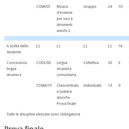
COMI/07
Musica
Gruppo
24
10
d'insieme
per voci e
strumenti
antichi 2
A scelta dello
[-]
[-]
[-]
[-]
18
studente
Conoscenza
CODL/02
Lingua
Collettiva
30
5
lingua
straniera
straniera
comunitaria
COMA/15
Clavicembalo
Individuale
14
9
e tastiere
storiche
Prova finale
Tutte le discipline elencate sono obbligatorie
Prova finale