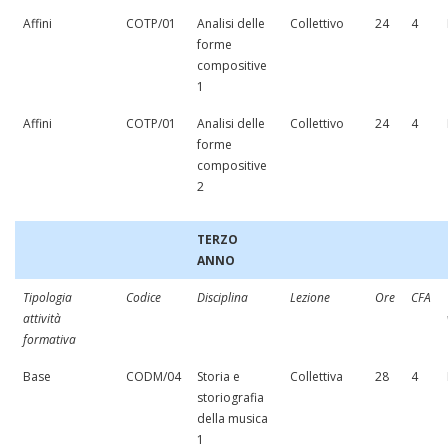
Affini
COTP/01
Analisi delle
Collettivo
24
4
forme
compositive
1
Affini
COTP/01
Analisi delle
Collettivo
24
4
forme
compositive
2
TERZO
ANNO
Tipologia
Codice
Disciplina
Lezione
Ore
CFA
attività
formativa
Base
CODM/04
Storia e
Collettiva
28
4
storiografia
della musica
1