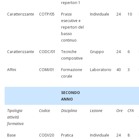
repertori 1
Caratterizzante
COTP/05
Prassi
Individuale
24
10
esecutive e
repertori del
basso
continuo
Caratterizzante
CODC/01
Tecniche
Gruppo
24
6
compositive
Affini
COMI/01
Formazione
Laboratorio
40
3
corale
SECONDO
ANNO
Tipologia
Codice
Disciplina
Lezione
Ore
CFA
attività
formativa
Base
CODI/20
Pratica
Individuale
24
8