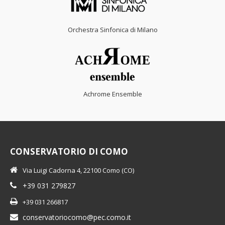
Orchestra Sinfonica di Milano
Achrome Ensemble
CONSERVATORIO DI COMO
Via Luigi Cadorna 4, 22100 Como (CO)
+39 031 279827
+39 031 266817
conservatoriocomo@pec.como.it