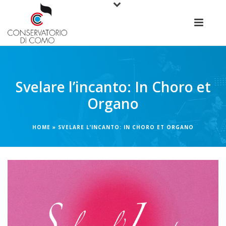
Svelare l’incanto: In Choro et
Organo
HOME
»
SVELARE L’INCANTO: IN CHORO ET ORGANO