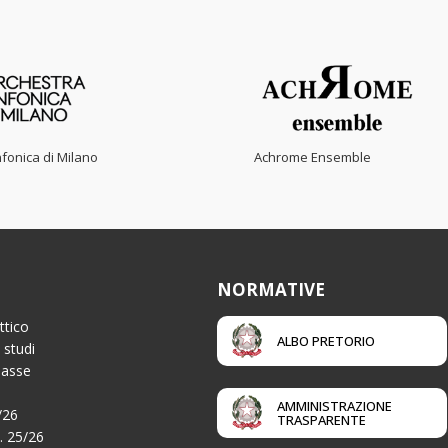
fonica di Milano
Achrome Ensemble
NORMATIVE
ttico
ALBO PRETORIO
 studi
Tasse
AMMINISTRAZIONE
/26
TRASPARENTE
a. 25/26