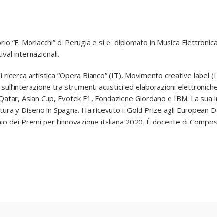
io “F. Morlacchi” di Perugia e si è diplomato in Musica Elettronic
ival internazionali.
ricerca artistica “Opera Bianco” (IT), Movimento creative label (IT
sull’interazione tra strumenti acustici ed elaborazioni elettronich
 Qatar, Asian Cup, Evotek F1, Fondazione Giordano e IBM. La sua 
tura y Diseno in Spagna. Ha ricevuto il Gold Prize agli European De
o dei Premi per l’innovazione italiana 2020. È docente di Composi