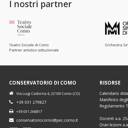
I nostri partner
Teatro Sociale di Como
Orchestra Sin
Partner artistico istituzionale
CONSERVATORIO DI COMO
RISORSE
Calendario dida
Via Luigi Cadorna 4, 22100 Como (CO)
Manifesto degli
+39 031 279827
Regolamento 
+39 031 266817
Docenti a.a. 25
conservatoriocomo@pec.como.it
Orari lezioni a.