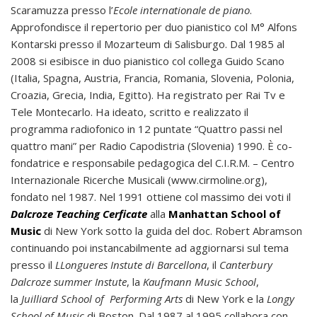
Scaramuzza presso l’
Ecole internationale de piano
.
Approfondisce il repertorio per duo pianistico col M° Alfons
Kontarski presso il Mozarteum di Salisburgo. Dal 1985 al
2008 si esibisce in duo pianistico col collega Guido Scano
(Italia, Spagna, Austria, Francia, Romania, Slovenia, Polonia,
Croazia, Grecia, India, Egitto). Ha registrato per Rai Tv e
Tele Montecarlo. Ha ideato, scritto e realizzato il
programma radiofonico in 12 puntate “Quattro passi nel
quattro mani” per Radio Capodistria (Slovenia) 1990. È co-
fondatrice e responsabile pedagogica del C.I.R.M. – Centro
Internazionale Ricerche Musicali (www.cirmoline.org),
fondato nel 1987. Nel 1991 ottiene col massimo dei voti il
Dalcroze Teaching Cerficate
alla
Manhattan School of
Music
di New York sotto la guida del doc. Robert Abramson
continuando poi instancabilmente ad aggiornarsi sul tema
presso il
LLongueres Instute di Barcellona
, il
Canterbury
Dalcroze summer Instute
, la
Kaufmann Music School
,
la
Juilliard School of Performing Arts
di New York e la
Longy
School of Music
di Boston. Dal 1987 al 1995 collabora con