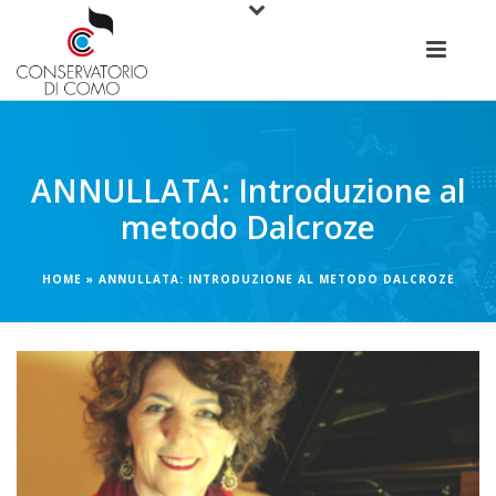
ANNULLATA: Introduzione al
metodo Dalcroze
HOME
»
ANNULLATA: INTRODUZIONE AL METODO DALCROZE