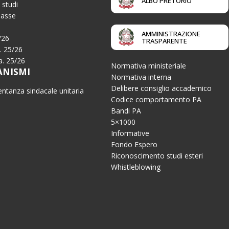
ALBO PRETORIO
 studi
Tasse
AMMINISTRAZIONE
/26
TRASPARENTE
a. 25/26
.a. 25/26
Normativa ministeriale
ANISMI
Normativa interna
Delibere consiglio accademico
ntanza sindacale unitaria
Codice comportamento PA
Bandi PA
5×1000
Informative
Fondo Espero
Riconoscimento studi esteri
Whistleblowing