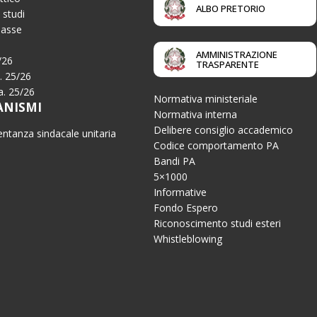
ALBO PRETORIO
 studi
Tasse
AMMINISTRAZIONE
/26
TRASPARENTE
a. 25/26
.a. 25/26
Normativa ministeriale
ANISMI
Normativa interna
Delibere consiglio accademico
ntanza sindacale unitaria
Codice comportamento PA
Bandi PA
5×1000
Informative
Fondo Espero
Riconoscimento studi esteri
Whistleblowing