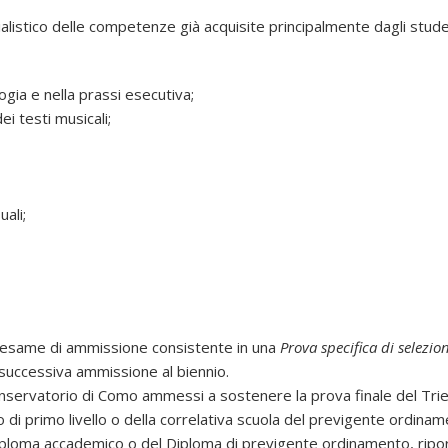
ecialistico delle competenze già acquisite principalmente dagli stu
gia e nella prassi esecutiva;
ei testi musicali;
ali;
 esame di ammissione consistente in una
Prova specifica di selezio
successiva ammissione al biennio.
Conservatorio di Como ammessi a sostenere la prova finale del Trie
i primo livello o della correlativa scuola del previgente ordinam
 Diploma accademico o del Diploma di previgente ordinamento, ripor