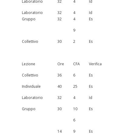
Laboratorio
32
4
Id
Laboratorio
32
4
Id
Gruppo
32
4
Es
9
Collettivo
30
2
Es
Lezione
Ore
CFA
Verifica
Collettivo
36
6
Es
Individuale
40
25
Es
Laboratorio
32
4
Id
Gruppo
30
10
Es
6
14
9
Es