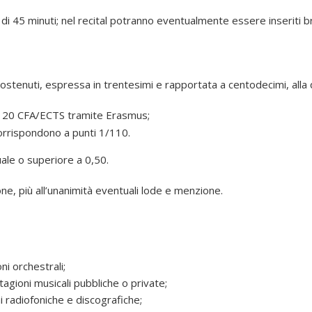
i 45 minuti; nel recital potranno eventualmente essere inseriti br
sostenuti, espressa in trentesimi e rapportata a centodecimi, alla
di 20 CFA/ECTS tramite Erasmus;
corrispondono a punti 1/110.
ale o superiore a 0,50.
ne, più all’unanimità eventuali lode e menzione.
ni orchestrali;
agioni musicali pubbliche o private;
i radiofoniche e discografiche;