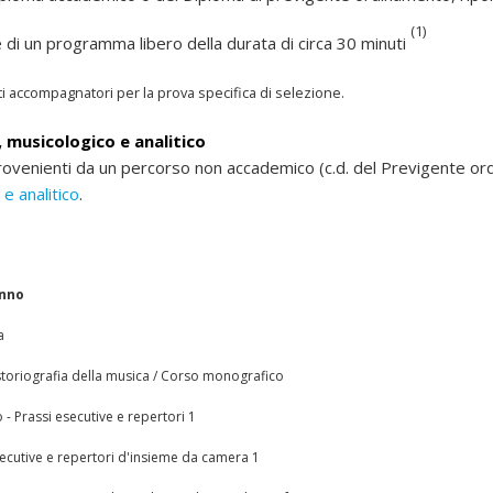
(1)
 di un programma libero della durata di circa 30 minuti
i accompagnatori per la prova specifica di selezione.
, musicologico e analitico
 provenienti da un percorso non accademico (c.d. del Previgente or
e analitico
.
anno
a
 storiografia della musica / Corso monografico
- Prassi esecutive e repertori 1
secutive e repertori d'insieme da camera 1