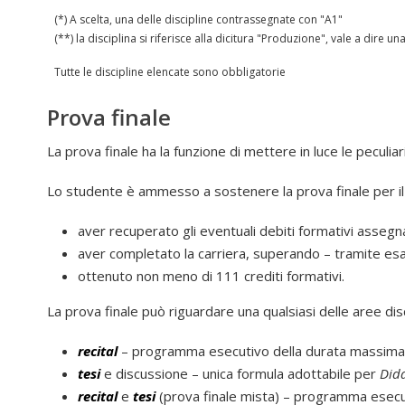
(*) A scelta, una delle discipline contrassegnate con "A1"
(**) la disciplina si riferisce alla dicitura "Produzione", vale a dire un
Tutte le discipline elencate sono obbligatorie
Prova finale
La prova finale ha la funzione di mettere in luce le peculia
Lo studente è ammesso a sostenere la prova finale per i
aver recuperato gli eventuali debiti formativi asseg
aver completato la carriera, superando – tramite esam
ottenuto non meno di 111 crediti formativi.
La prova finale può riguardare una qualsiasi delle aree disci
recital
– programma esecutivo della durata massima di
tesi
e discussione – unica formula adottabile per
Dida
recital
e
tesi
(prova finale mista) – programma esecut