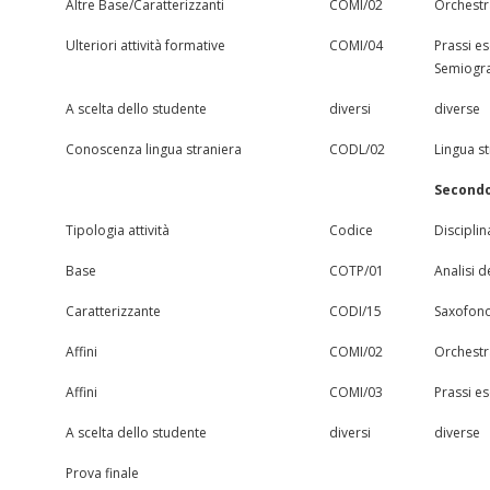
Altre Base/Caratterizzanti
COMI/02
Orchestr
Ulteriori attività formative
COMI/04
Prassi es
Semiogra
A scelta dello studente
diversi
diverse
Conoscenza lingua straniera
CODL/02
Lingua s
Second
Tipologia attività
Codice
Disciplin
Base
COTP/01
Analisi de
Caratterizzante
CODI/15
Saxofono 
Affini
COMI/02
Orchestr
Affini
COMI/03
Prassi e
A scelta dello studente
diversi
diverse
Prova finale