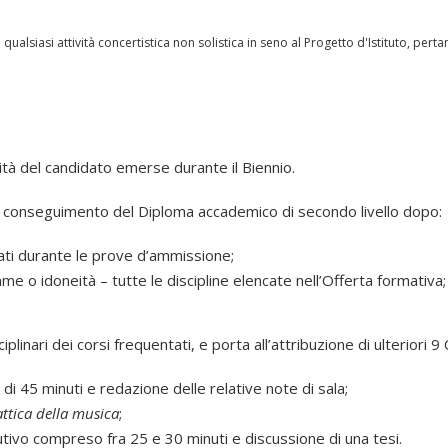
a qualsiasi attività concertistica non solistica in seno al Progetto d'Istituto, pert
rità del candidato emerse durante il Biennio.
l conseguimento del Diploma accademico di secondo livello dopo:
nati durante le prove d’ammissione;
e o idoneità – tutte le discipline elencate nell’Offerta formativa;
plinari dei corsi frequentati, e porta all’attribuzione di ulteriori 9
 45 minuti e redazione delle relative note di sala;
ttica della musica
;
ivo compreso fra 25 e 30 minuti e discussione di una tesi.