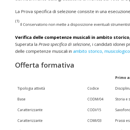
La Prova specifica di selezione consiste in una esecuzione
(1)
Il Conservatorio non mette a disposizione eventuali strumentist
Verifica delle competenze musicali in ambito storico
Superata la
Prova specifica di selezione
, i candidati idonei
delle competenze musicali in
ambito storico, musicologico 
Offerta formativa
Primo 
Tipologia attività
Codice
Disciplin
Base
CODM/04
Storia e
Caratterizzante
CODI/15
Saxofono 
Caratterizzante
COMI/03
Prassi e