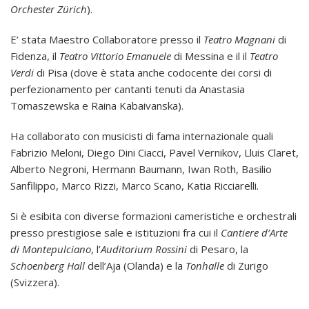
Orchester Zürich
).
E’ stata Maestro Collaboratore presso il
Teatro Magnani
di
Fidenza, il
Teatro Vittorio Emanuele
di Messina e il il
Teatro
Verdi
di Pisa (dove è stata anche codocente dei corsi di
perfezionamento per cantanti tenuti da Anastasia
Tomaszewska e Raina Kabaivanska).
Ha collaborato con musicisti di fama internazionale quali
Fabrizio Meloni, Diego Dini Ciacci, Pavel Vernikov, Lluis Claret,
Alberto Negroni, Hermann Baumann, Iwan Roth, Basilio
Sanfilippo, Marco Rizzi, Marco Scano, Katia Ricciarelli.
Si è esibita con diverse formazioni cameristiche e orchestrali
presso prestigiose sale e istituzioni fra cui il
Cantiere d’Arte
di Montepulciano
, l’
Auditorium Rossini
di Pesaro, la
Schoenberg Hall
dell’Aja (Olanda) e la
Tonhalle
di Zurigo
(Svizzera).