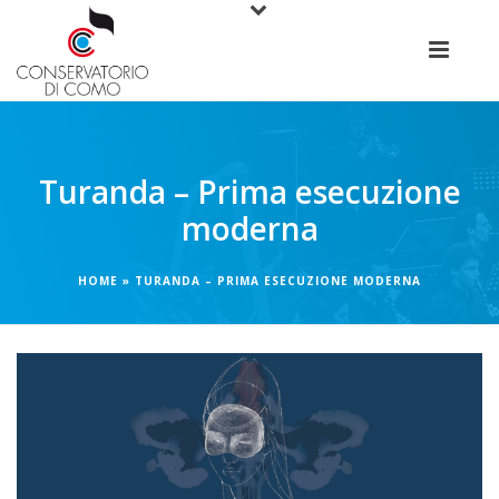
Turanda – Prima esecuzione
moderna
HOME
»
TURANDA – PRIMA ESECUZIONE MODERNA