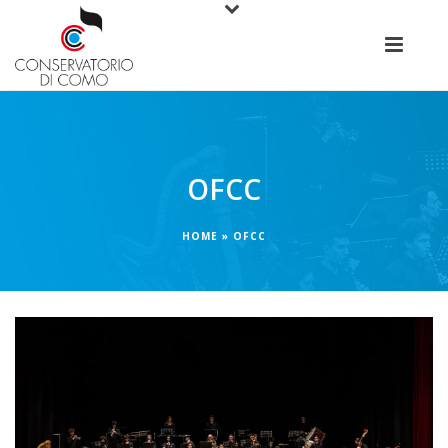
OFCC
HOME
»
OFCC