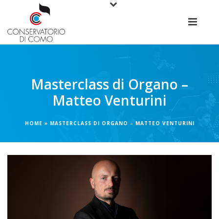
Masterclass di Organo –
Matteo Venturini
HOME
»
MASTERCLASS DI ORGANO – MATTEO VENTURINI