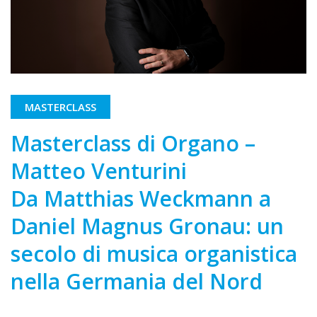
MASTERCLASS
Masterclass di Organo –
Matteo Venturini
Da Matthias Weckmann a
Daniel Magnus Gronau: un
secolo di musica organistica
nella Germania del Nord
–