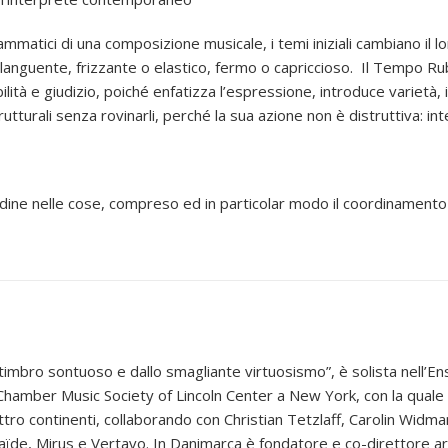
mmatici di una composizione musicale, i temi iniziali cambiano il l
languente, frizzante o elastico, fermo o capriccioso. Il Tempo Rub
lità e giudizio, poiché enfatizza l’espressione, introduce varietà,
turali senza rovinarli, perché la sua azione non è distruttiva: intens
ordine nelle cose, compreso ed in particolar modo il coordinamento 
al timbro sontuoso e dallo smagliante virtuosismo”, è solista nel
hamber Music Society of Lincoln Center a New York, con la quale si 
ttro continenti, collaborando con Christian Tetzlaff, Carolin Widm
aïde, Mirus e Vertavo. In Danimarca è fondatore e co-direttore a