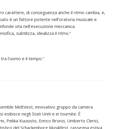
oro carattere, di conseguenza anche il ritmo cambia, e,
ato è un fattore potente nell’oratoria musicale e
 infonde vita nell’esecuzione meccanica.
ifica, subtilizza, idealizza il ritmo.”
tra l’uomo e il tempo.”
l’Ensemble MidtVest, innovativo gruppo da camera
esibisce negli Stati Uniti e in tournèe. É
ann, Pekka Kuusisto, Enrico Bronzi, Umberto Clerici,
rtistico del Schackenborg Musikfest, rassegna estiva