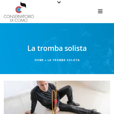
La tromba solista
HOME
»
LA TROMBA SOLISTA