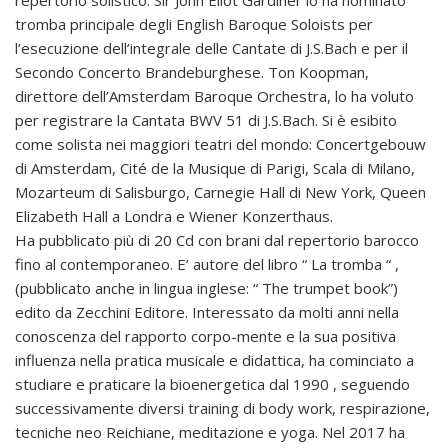
repertorio solistico: Sir John Eliot Gardiner lo ha nominato
tromba principale degli English Baroque Soloists per
l’esecuzione dell’integrale delle Cantate di J.S.Bach e per il
Secondo Concerto Brandeburghese. Ton Koopman,
direttore dell’Amsterdam Baroque Orchestra, lo ha voluto
per registrare la Cantata BWV 51 di J.S.Bach. Si è esibito
come solista nei maggiori teatri del mondo: Concertgebouw
di Amsterdam, Cité de la Musique di Parigi, Scala di Milano,
Mozarteum di Salisburgo, Carnegie Hall di New York, Queen
Elizabeth Hall a Londra e Wiener Konzerthaus.
Ha pubblicato più di 20 Cd con brani dal repertorio barocco
fino al contemporaneo. E’ autore del libro “ La tromba “ ,
(pubblicato anche in lingua inglese: “ The trumpet book”)
edito da Zecchini Editore. Interessato da molti anni nella
conoscenza del rapporto corpo-mente e la sua positiva
influenza nella pratica musicale e didattica, ha cominciato a
studiare e praticare la bioenergetica dal 1990 , seguendo
successivamente diversi training di body work, respirazione,
tecniche neo Reichiane, meditazione e yoga. Nel 2017 ha