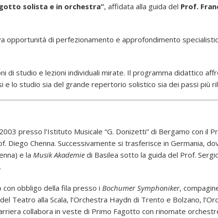
agotto solista e in orchestra”
, affidata alla guida del
Prof. Fran
iva opportunità di perfezionamento e approfondimento specialistic
oni di studio e lezioni individuali mirate. Il programma didattico af
 e lo studio sia del grande repertorio solistico sia dei passi più ri
 2003 presso l’Istituto Musicale “G. Donizetti” di Bergamo con il P
Prof. Diego Chenna. Successivamente si trasferisce in Germania, 
henna) e la
Musik Akademie
di Basilea sotto la guida del Prof. Sergi
.
 con obbligo della fila presso i
Bochumer Symphoniker
, compagine
ra del Teatro alla Scala, l’Orchestra Haydn di Trento e Bolzano, l’
carriera collabora in veste di Primo Fagotto con rinomate orchestr