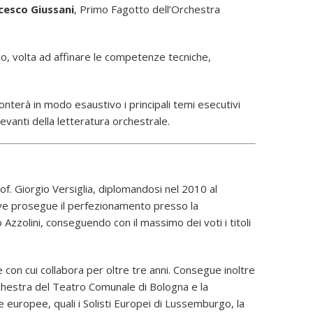
cesco Giussani
, Primo Fagotto dell’Orchestra
o, volta ad affinare le competenze tecniche,
fronterà in modo esaustivo i principali temi esecutivi
levanti della letteratura orchestrale.
rof. Giorgio Versiglia, diplomandosi nel 2010 al
dove prosegue il perfezionamento presso la
o Azzolini, conseguendo con il massimo dei voti i titoli
 con cui collabora per oltre tre anni. Consegue inoltre
Orchestra del Teatro Comunale di Bologna e la
e europee, quali i Solisti Europei di Lussemburgo, la