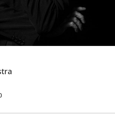
stra
0