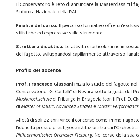
Il Conservatorio è lieto di annunciare la Masterclass
“Il f
Sinfonica Nazionale della RAI.
Finalità del corso:
Il percorso formativo offre un’esclus
stilistiche ed espressive sullo strumento.
Struttura didattica:
Le attività si articoleranno in sessi
del fagotto, sviluppandosi capillarmente attraverso l’analisi
Profilo del docente
Prof. Francesco Giussani
Inizia lo studio del fagotto nel
Conservatorio “G. Cantelli” di Novara sotto la guida del 
Musikhochschule
di Friburgo in Brisgovia (con il Prof. D. C
di
Master of Music
,
Advanced Studies
e
Master Performance
All’età di soli 22 anni vince il concorso come Primo Fagotto
l’idoneità presso prestigiose istituzioni tra cui l’Orchest
Philharmonisches Orchester Freiburg
. Nel corso della sua 