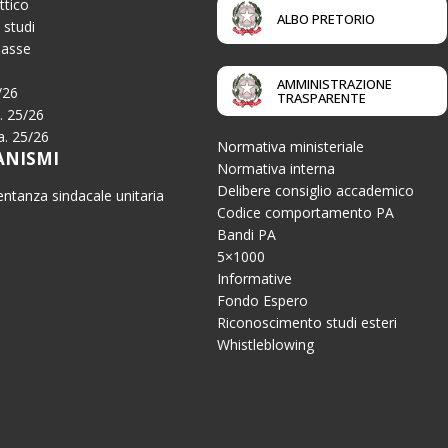
ttico
ALBO PRETORIO
 studi
Tasse
AMMINISTRAZIONE
/26
TRASPARENTE
a. 25/26
.a. 25/26
Normativa ministeriale
ANISMI
Normativa interna
Delibere consiglio accademico
ntanza sindacale unitaria
Codice comportamento PA
Bandi PA
5×1000
Informative
Fondo Espero
Riconoscimento studi esteri
Whistleblowing