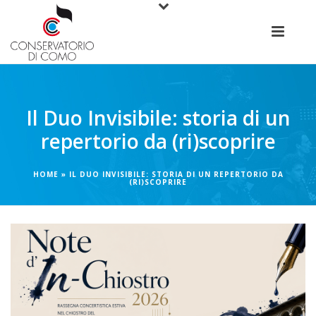
Il Duo Invisibile: storia di un
repertorio da (ri)scoprire
HOME
»
IL DUO INVISIBILE: STORIA DI UN REPERTORIO DA
(RI)SCOPRIRE