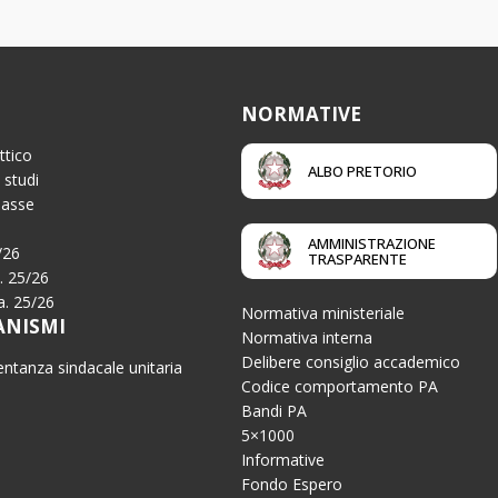
NORMATIVE
ttico
ALBO PRETORIO
 studi
Tasse
AMMINISTRAZIONE
/26
TRASPARENTE
a. 25/26
.a. 25/26
Normativa ministeriale
ANISMI
Normativa interna
Delibere consiglio accademico
ntanza sindacale unitaria
Codice comportamento PA
Bandi PA
5×1000
Informative
Fondo Espero