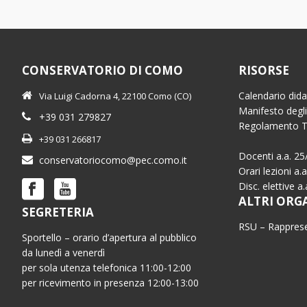
CONSERVATORIO DI COMO
RISORSE
Calendario dida
Via Luigi Cadorna 4, 22100 Como (CO)
Manifesto degli
+39 031 279827
Regolamento 
+39 031 266817
Docenti a.a. 25
conservatoriocomo@pec.como.it
Orari lezioni a.
Disc. elettive a
ALTRI ORG
SEGRETERIA
RSU – Rapprese
Sportello – orario d’apertura al pubblico
da lunedì a venerdì
per sola utenza telefonica 11:00-12:00
per ricevimento in presenza 12:00-13:00