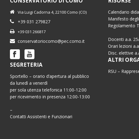
CONSERVATORIO DI COMO
RISORSE
Calendario dida
Via Luigi Cadorna 4, 22100 Como (CO)
Manifesto degli
+39 031 279827
Regolamento 
+39 031 266817
Docenti a.a. 25
conservatoriocomo@pec.como.it
Orari lezioni a.
Disc. elettive a
ALTRI ORG
SEGRETERIA
RSU – Rapprese
Sportello – orario d’apertura al pubblico
da lunedì a venerdì
per sola utenza telefonica 11:00-12:00
per ricevimento in presenza 12:00-13:00
–
Contatti Assistenti e Funzionari