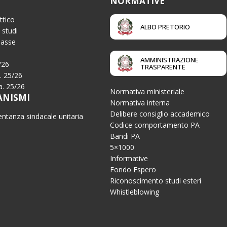
NORMATIVE
ttico
ALBO PRETORIO
 studi
Tasse
AMMINISTRAZIONE
/26
TRASPARENTE
a. 25/26
.a. 25/26
Normativa ministeriale
ANISMI
Normativa interna
Delibere consiglio accademico
ntanza sindacale unitaria
Codice comportamento PA
Bandi PA
5×1000
Informative
Fondo Espero
Riconoscimento studi esteri
Whistleblowing