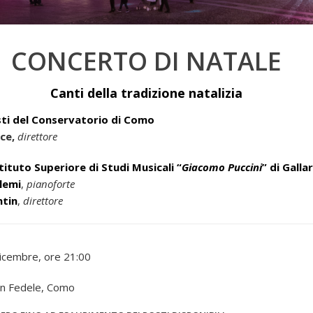
CONCERTO DI NATALE
Canti della tradizione natalizia
sti del Conservatorio di Como
ice,
direttore
stituto Superiore di Studi Musicali “
Giacomo Puccini
” di Galla
lemi
,
pianoforte
ntin
,
direttore
dicembre, ore 21:00
San Fedele, Como