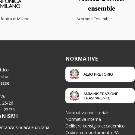
fonica di Milano
Achrome Ensemble
NORMATIVE
ttico
ALBO PRETORIO
 studi
Tasse
AMMINISTRAZIONE
/26
TRASPARENTE
a. 25/26
.a. 25/26
Normativa ministeriale
ANISMI
Normativa interna
Delibere consiglio accademico
ntanza sindacale unitaria
Codice comportamento PA