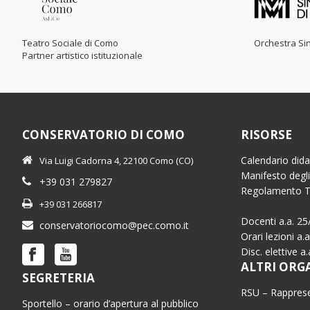
Teatro Sociale di Como
Orchestra Sin
Partner artistico istituzionale
CONSERVATORIO DI COMO
RISORSE
Calendario dida
Via Luigi Cadorna 4, 22100 Como (CO)
Manifesto degli
+39 031 279827
Regolamento 
+39 031 266817
Docenti a.a. 25
conservatoriocomo@pec.como.it
Orari lezioni a.
Disc. elettive a
ALTRI ORG
SEGRETERIA
RSU – Rapprese
Sportello – orario d’apertura al pubblico