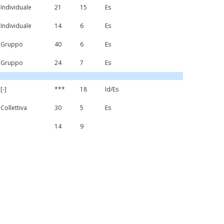
Individuale
21
15
Es
Individuale
14
6
Es
Gruppo
40
6
Es
Gruppo
24
7
Es
[-]
***
18
Id/Es
Collettiva
30
5
Es
14
9