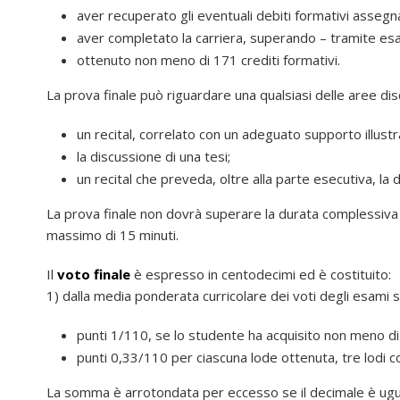
aver recuperato gli eventuali debiti formativi asseg
aver completato la carriera, superando – tramite esam
ottenuto non meno di 171 crediti formativi.
La prova finale può riguardare una qualsiasi delle aree disci
un recital, correlato con un adeguato supporto illust
la discussione di una tesi;
un recital che preveda, oltre alla parte esecutiva, la d
La prova finale non dovrà superare la durata complessiva d
massimo di 15 minuti.
Il
voto finale
è espresso in centodecimi ed è costituito:
1) dalla media ponderata curricolare dei voti degli esami 
punti 1/110, se lo studente ha acquisito non meno 
punti 0,33/110 per ciascuna lode ottenuta, tre lodi 
La somma è arrotondata per eccesso se il decimale è ugu