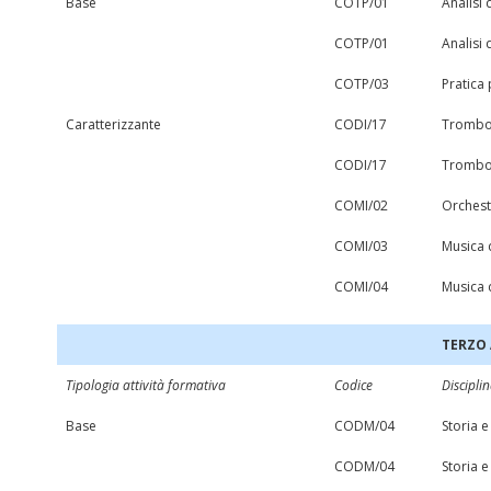
Base
COTP/01
Analisi
COTP/01
Analisi
COTP/03
Pratica 
Caratterizzante
CODI/17
Trombon
CODI/17
Trombon
COMI/02
Orchest
COMI/03
Musica 
COMI/04
Musica d
TERZO
Tipologia attività formativa
Codice
Discipli
Base
CODM/04
Storia e
CODM/04
Storia e