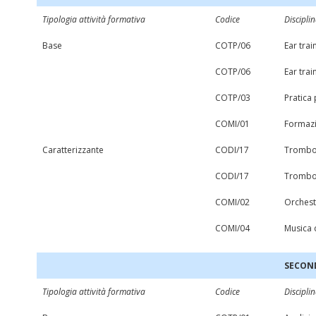
Tipologia attività formativa
Codice
Discipli
Base
COTP/06
Ear trai
COTP/06
Ear trai
COTP/03
Pratica 
COMI/01
Formazi
Caratterizzante
CODI/17
Trombon
CODI/17
Trombon
COMI/02
Orchest
COMI/04
Musica d
SECON
Tipologia attività formativa
Codice
Discipli