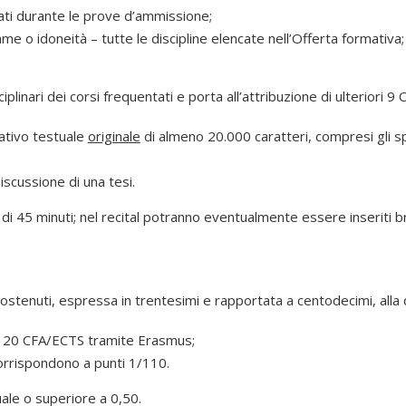
nati durante le prove d’ammissione;
e o idoneità – tutte le discipline elencate nell’Offerta formativa;
plinari dei corsi frequentati e porta all’attribuzione di ulteriori 9 
rativo testuale
originale
di almeno 20.000 caratteri, compresi gli sp
iscussione di una tesi.
i 45 minuti; nel recital potranno eventualmente essere inseriti br
sostenuti, espressa in trentesimi e rapportata a centodecimi, alla
di 20 CFA/ECTS tramite Erasmus;
corrispondono a punti 1/110.
ale o superiore a 0,50.