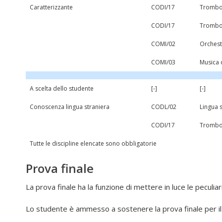
Caratterizzante
CODI/17
Trombon
CODI/17
Trombon
COMI/02
Orchest
COMI/03
Musica 
A scelta dello studente
[-]
[-]
Conoscenza lingua straniera
CODL/02
Lingua 
CODI/17
Trombon
Tutte le discipline elencate sono obbligatorie
Prova finale
La prova finale ha la funzione di mettere in luce le peculia
Lo studente è ammesso a sostenere la prova finale per il