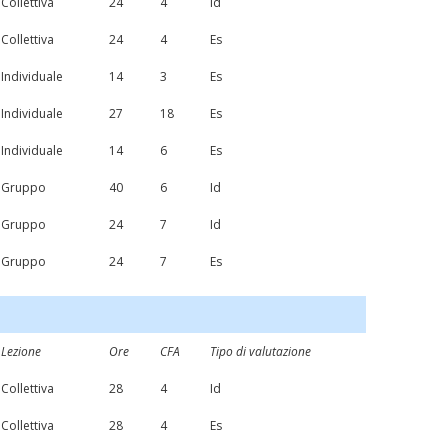
Collettiva
24
4
Id
Collettiva
24
4
Es
Individuale
14
3
Es
Individuale
27
18
Es
Individuale
14
6
Es
Gruppo
40
6
Id
Gruppo
24
7
Id
Gruppo
24
7
Es
Lezione
Ore
CFA
Tipo di valutazione
Collettiva
28
4
Id
Collettiva
28
4
Es