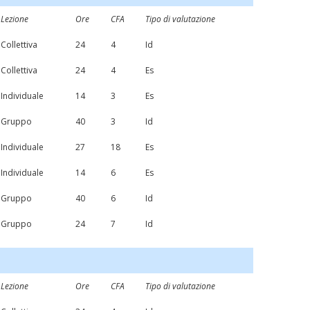
Lezione
Ore
CFA
Tipo di valutazione
Collettiva
24
4
Id
Collettiva
24
4
Es
Individuale
14
3
Es
Gruppo
40
3
Id
Individuale
27
18
Es
Individuale
14
6
Es
Gruppo
40
6
Id
Gruppo
24
7
Id
Lezione
Ore
CFA
Tipo di valutazione