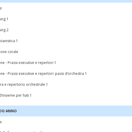
na
ning 1
ning 2
pianistica 1
one corale
e - Prassi esecutive e repertori 1
e - Prassi esecutive e repertori: passi d’orchestra 1
ra e repertorio orchestrale 1
’insieme per fiati 1
DO ANNO
na