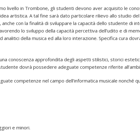
rimo livello in Trombone, gli studenti devono aver acquisito le con
dea artistica. A tal fine sarà dato particolare rilievo allo studio 
, anche con la finalità di sviluppare la capacità dello studente di i
avorendo lo sviluppo della capacità percettiva dell’udito e di memo
 analitici della musica ed alla loro interazione. Specifica cura do
a conoscenza approfondita degli aspetti stilistici, storici estetici 
, lo studente dovrà possedere adeguate competenze riferite all’amb
deguate competenze nel campo dell’informatica musicale nonché que
giori e minori.