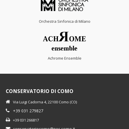
Orchestra Sinfonica di Milano
Achrome Ensemble
CONSERVATORIO DI COMO
Via Luigi Cadorna 4, 22100 Como (CO)
+39 031 279827
+39 031 266817
conservatoriocomo@pec.como.it