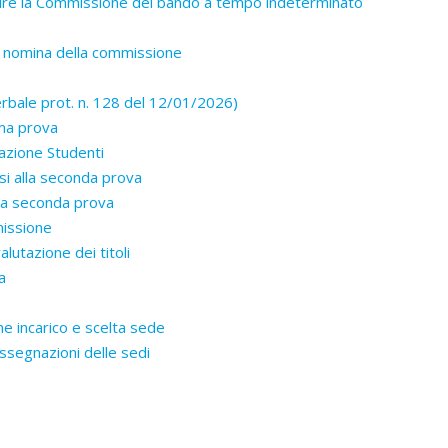
inire la Commissione del bando a tempo indeterminato
i nomina della commissione
rbale prot. n. 128 del 12/01/2026)
ma prova
azione Studenti
i alla seconda prova
la seconda prova
missione
lutazione dei titoli
a
 incarico e scelta sede
ssegnazioni delle sedi