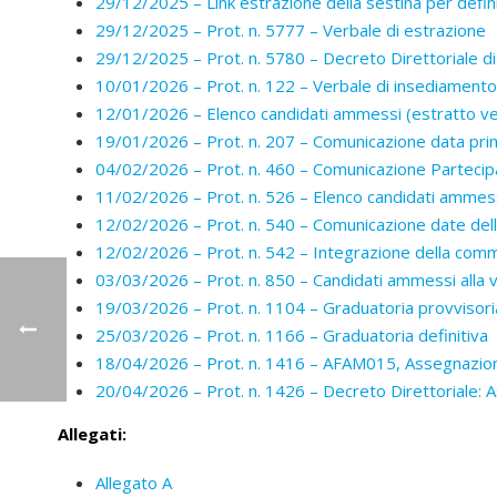
29/12/2025 – Link estrazione della sestina per def
29/12/2025 – Prot. n. 5777 – Verbale di estrazione
29/12/2025 – Prot. n. 5780 – Decreto Direttoriale d
10/01/2026 – Prot. n. 122 – Verbale di insediamento
12/01/2026 – Elenco candidati ammessi (estratto ve
19/01/2026 – Prot. n. 207 – Comunicazione data pri
04/02/2026 – Prot. n. 460 – Comunicazione Partecip
11/02/2026 – Prot. n. 526 – Elenco candidati ammess
12/02/2026 – Prot. n. 540 – Comunicazione date del
12/02/2026 – Prot. n. 542 – Integrazione della com
03/03/2026 – Prot. n. 850 – Candidati ammessi alla va
19/03/2026 – Prot. n. 1104 – Graduatoria provvisori
25/03/2026 – Prot. n. 1166 – Graduatoria definitiva
18/04/2026 – Prot. n. 1416 – AFAM015, Assegnazione
20/04/2026 – Prot. n. 1426 – Decreto Direttoriale: A
Allegati:
Allegato A