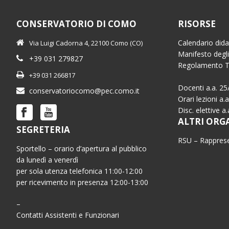
CONSERVATORIO DI COMO
RISORSE
Calendario dida
Via Luigi Cadorna 4, 22100 Como (CO)
Manifesto degli
+39 031 279827
Regolamento 
+39 031 266817
Docenti a.a. 25
conservatoriocomo@pec.como.it
Orari lezioni a.
Disc. elettive a
ALTRI ORG
SEGRETERIA
RSU – Rapprese
Sportello – orario d’apertura al pubblico
da lunedì a venerdì
per sola utenza telefonica 11:00-12:00
per ricevimento in presenza 12:00-13:00
–
Contatti Assistenti e Funzionari