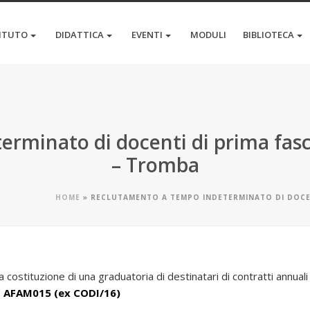
TITUTO
DIDATTICA
EVENTI
MODULI
BIBLIOTECA
rminato di docenti di prima fasci
– Tromba
HOME
»
RECLUTAMENTO A TEMPO INDETERMINATO DI DOCEN
la costituzione di una graduatoria di destinatari di contratti annual
e
AFAM015 (ex CODI/16)