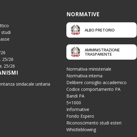
NORMATIVE
ttico
ALBO PRETORIO
 studi
Tasse
AMMINISTRAZIONE
/26
TRASPARENTE
a. 25/26
.a. 25/26
Normativa ministeriale
ANISMI
Normativa interna
Delibere consiglio accademico
ntanza sindacale unitaria
Codice comportamento PA
Bandi PA
5×1000
Informative
Fondo Espero
Riconoscimento studi esteri
Whistleblowing