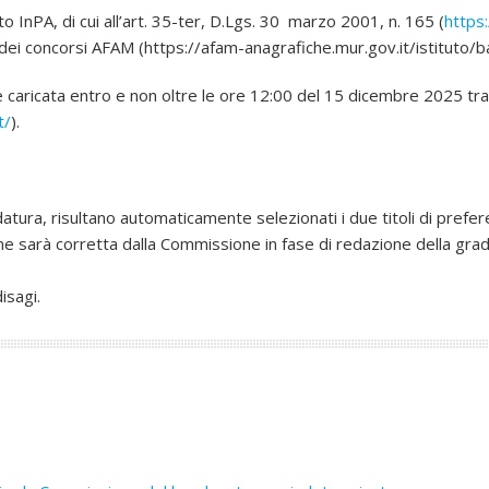
 InPA, di cui all’art. 35-ter, D.Lgs. 30 marzo 2001, n. 165 (
https
 dei concorsi AFAM (https://afam-anagrafiche.mur.gov.it/istituto/b
aricata entro e non oltre le ore 12:00 del 15 dicembre 2025 tramit
t/
).
datura, risultano automaticamente selezionati i due titoli di pre
one sarà corretta dalla Commissione in fase di redazione della gradu
isagi.