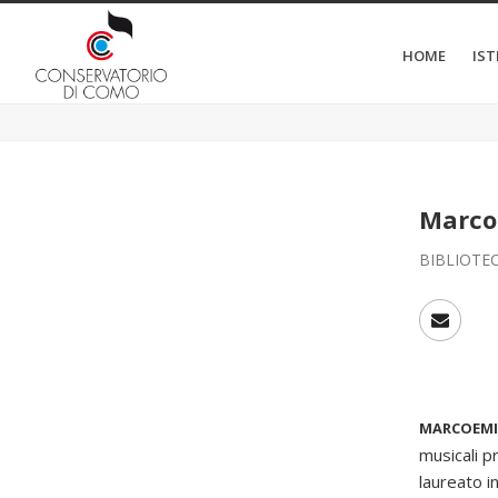
HOME
IS
Marco
BIBLIOTE
MARCOEMI
musicali p
laureato i