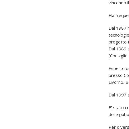
vincendo il
Ha frequen
Dal 1987 h
tecnologie
progetto I
Dal 1989 a
(Consiglio
Esperto di
presso Con
Livorno, 
Dal 1997 a
E’ stato c
delle pubbl
Per divers