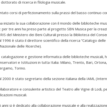
 dottorato di ricerca in filologia musicale.
tato corsi di perfezionamento sulla prassi del basso continuo co
a iniziato la sua collaborazione con il mondo delle biblioteche mus
: per tre anni ha preso parte al progetto SBN Musica per la creazi
RIS del Ministero dei Beni Culturali presso la Biblioteca del Conse
l 1996 è stato il direttore scientifico della ricerca “Catalogo delle
 Nazionale delle Ricerche).
 catalogazione e gestione informatica delle biblioteche musicali, 
servatori e Istituzioni in tutta Italia: Milano, Trento, Bari, Orto
Bergamo, Torino.
l 2000 è stato segretario della sezione italiana della IAML (Intern
ollaboratore e consulente artistico del Teatro alle Vigne di Lodi, p
icazioni musicali.
i anni si è dedicato alla collaborazione musicale e alla realizzazio