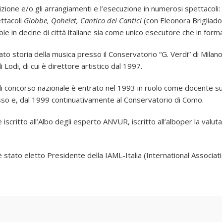
zione e/o gli arrangiamenti e l’esecuzione in numerosi spettacoli: 
ettacoli
Giobbe, Qohelet, Cantico dei Cantici
(con Eleonora Brigliado
e in decine di città italiane sia come unico esecutore che in form
to storia della musica presso il Conservatorio “G. Verdi” di Milano
i Lodi, di cui è direttore artistico dal 1997.
di concorso nazionale è entrato nel 1993 in ruolo come docente sul
o e, dal 1999 continuativamente al Conservatorio di Como.
iscritto all’Albo degli esperto ANVUR, iscritto all’alboper la valutaz
 stato eletto Presidente della IAML-Italia (International Associati