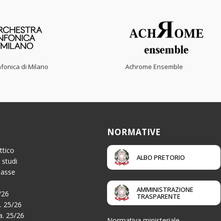
fonica di Milano
Achrome Ensemble
NORMATIVE
ttico
ALBO PRETORIO
 studi
Tasse
AMMINISTRAZIONE
/26
TRASPARENTE
a. 25/26
.a. 25/26
Normativa ministeriale