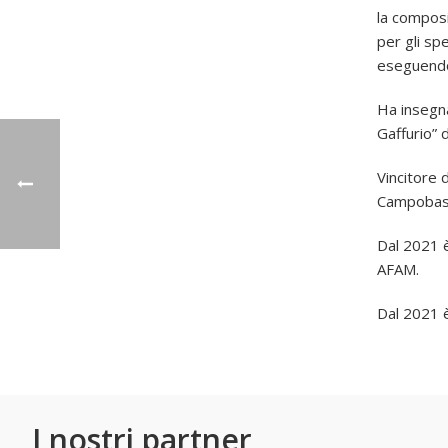
la composi
per gli sp
eseguendol
Ha insegna
Gaffurio” d
Vincitore 
Campobass
Dal 2021 è 
AFAM.
Dal 2021 è
I nostri partner